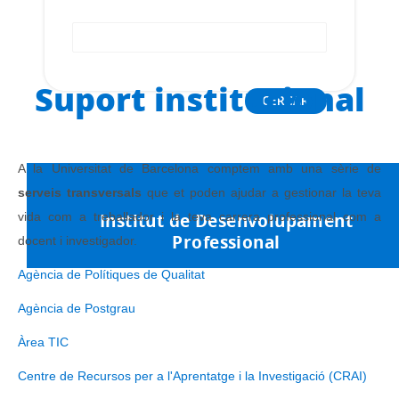
Cercador
Suport institucional
CAT
ESP
A la Universitat de Barcelona comptem amb una sèrie de
serveis transversals
que et poden ajudar a gestionar la teva
Institut de Desenvolupament
vida com a treballador i la teva carrera professional com a
Professional
docent i investigador.
Agència de Polítiques de Qualitat
Agència de Postgrau
Àrea TIC
Centre de Recursos per a l'Aprentatge i la Investigació (CRAI)