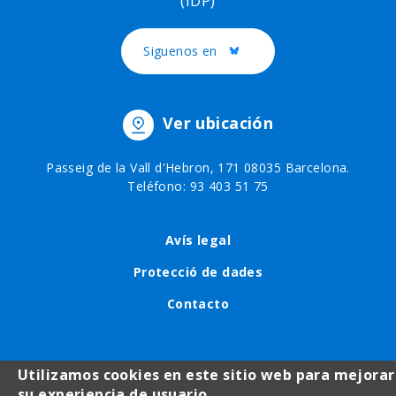
(IDP)
Siguenos en
Twitter
Ver ubicación
Passeig de la Vall d'Hebron, 171 08035 Barcelona.
Teléfono: 93 403 51 75
Menú
Avís legal
al
Protecció de dades
pie
Contacto
Utilizamos cookies en este sitio web para mejorar
su experiencia de usuario.