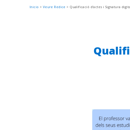
Sobrescribir
Inicio
Veure Redice
Qualificació d'actes i Signatura digit
enlaces
de
ayuda
a
la
Qualifi
navegación