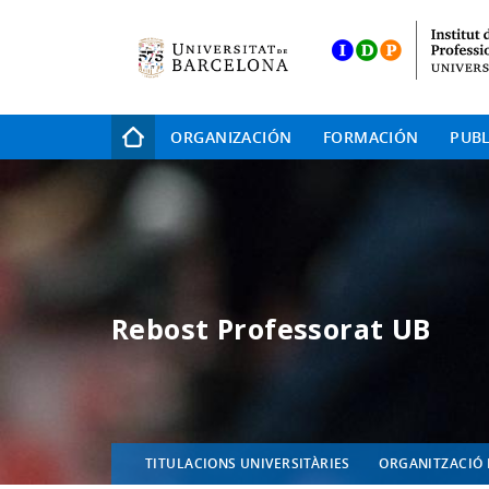
Skip
to
main
navigation
Navegación
ORGANIZACIÓN
FORMACIÓN
PUBL
principal
Rebost Professorat UB
TITULACIONS UNIVERSITÀRIES
ORGANITZACIÓ 