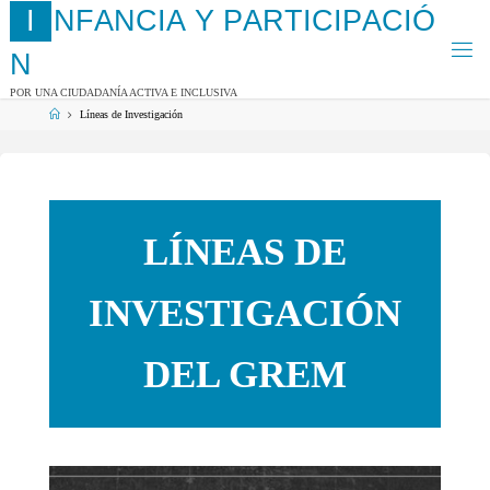
Saltar
I
N
F
A
N
C
I
A
Y
P
A
R
T
I
C
I
P
A
C
I
Ó
al
contenido
N
POR UNA CIUDADANÍA ACTIVA E INCLUSIVA
Página
Líneas de Investigación
de
Inicio
LÍNEAS DE
INVESTIGACIÓN
DEL GREM