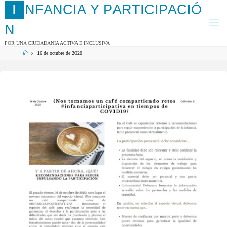
Saltar
I
N
F
A
N
C
I
A
Y
P
A
R
T
I
C
I
P
A
C
I
Ó
al
contenido
N
POR UNA CIUDADANÍA ACTIVA E INCLUSIVA
Página
16 de octubre de 2020
de
Inicio