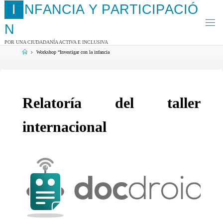
Saltar
I
N
F
A
N
C
I
A
Y
P
A
R
T
I
C
I
P
A
C
I
Ó
al
contenido
N
POR UNA CIUDADANÍA ACTIVA E INCLUSIVA
Página
Workshop “Investigar con la infancia
de
Inicio
Relatoría del taller
internacional