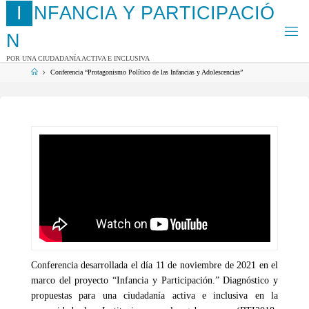
Saltar
I
N
F
A
N
C
I
A
Y
P
A
R
T
I
C
I
P
A
C
I
Ó
al
contenido
N
POR UNA CIUDADANÍA ACTIVA E INCLUSIVA
Página
Conferencia “Protagonismo Político de las Infancias y Adolescencias”
de
Inicio
Conferencia desarrollada el día 11 de noviembre de 2021 en el
marco del proyecto “Infancia y Participación.” Diagnóstico y
propuestas para una ciudadanía activa e inclusiva en la