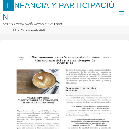
Saltar
I
N
F
A
N
C
I
A
Y
P
A
R
T
I
C
I
P
A
C
I
Ó
al
contenido
N
POR UNA CIUDADANÍA ACTIVA E INCLUSIVA
Página
15 de mayo de 2020
de
Inicio