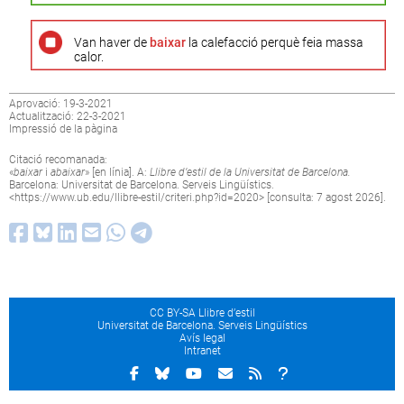
Van haver de
baixar
la calefacció perquè feia massa
calor.
Aprovació: 19-3-2021
Actualització: 22-3-2021
Impressió de la pàgina
Citació recomanada:
«
baixar
i
abaixar
» [en línia]. A:
Llibre d’estil de la Universitat de Barcelona.
Barcelona: Universitat de Barcelona. Serveis Lingüístics.
<
https://www.ub.edu/llibre-estil/criteri.php?id=2020
> [consulta: 7 agost 2026].
CC BY-SA Llibre d’estil
Universitat de Barcelona. Serveis Lingüístics
Avís legal
Intranet