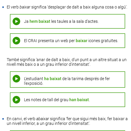
El verb
baixar
significa ‘desplaçar de dalt a baix alguna cosa o algú’.
Ja
hem baixat
les taules a la sala d’actes.
El CRAI presenta un web per
baixar
icones gratuïtes.
També significa ‘anar de dalt a baix, d’un punt a un altre situat a un
nivell més baix o a un grau inferior d’intensitat’.
L’estudiant
ha baixat
de la tarima després de fer
l’exposició.
Les notes de tall del grau
han baixat
.
En canvi, el verb
abaixar
significa ‘fer que sigui més baix, fer baixar a
un nivell inferior, a un grau inferior d’intensitat’.