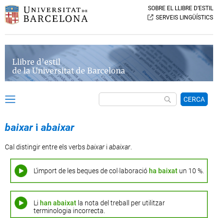
SOBRE EL LLIBRE D’ESTIL
SERVEIS LINGÜÍSTICS
Llibre d’estil
de la Universitat de Barcelona
CERCA
baixar
i
abaixar
Cal distingir entre els verbs
baixar
i
abaixar
.
L’import de les beques de col·laboració
ha baixat
un 10 %.
Li
han abaixat
la nota del treball per utilitzar
terminologia incorrecta.