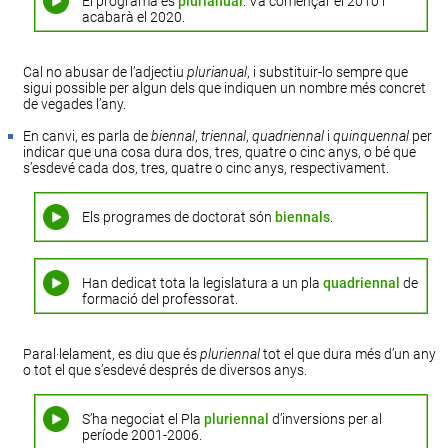
El programa és
plurianual
. Va començar el 2010 i
acabarà el 2020.
Cal no abusar de l’adjectiu
plurianual
, i substituir-lo sempre que
sigui possible per algun dels que indiquen un nombre més concret
de vegades l’any.
En canvi, es parla de
biennal
,
triennal
,
quadriennal
i
quinquennal
per
indicar que una cosa dura dos, tres, quatre o cinc anys, o bé que
s’esdevé cada dos, tres, quatre o cinc anys, respectivament.
Els programes de doctorat són
biennals
.
Han dedicat tota la legislatura a un pla
quadriennal
de
formació del professorat.
Paral·lelament, es diu que és
pluriennal
tot el que dura més d’un any
o tot el que s’esdevé després de diversos anys.
S’ha negociat el Pla
pluriennal
d’inversions per al
període 2001-2006.