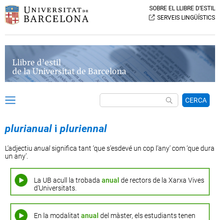
SOBRE EL LLIBRE D’ESTIL
SERVEIS LINGÜÍSTICS
Llibre d’estil
de la Universitat de Barcelona
CERCA
plurianual
i
pluriennal
L’adjectiu
anual
significa tant ‘que s’esdevé un cop l’any’ com ‘que dura
un any’.
La UB acull la trobada
anual
de rectors de la Xarxa Vives
d’Universitats.
En la modalitat
anual
del màster, els estudiants tenen