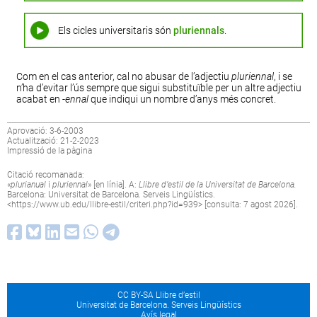
Els cicles universitaris són
pluriennals
.
Com en el cas anterior, cal no abusar de l’adjectiu
pluriennal
, i se
n’ha d’evitar l’ús sempre que sigui substituïble per un altre adjectiu
acabat en
-
ennal
que indiqui un nombre d’anys més concret.
Aprovació: 3-6-2003
Actualització: 21-2-2023
Impressió de la pàgina
Citació recomanada:
«
plurianual
i
pluriennal
» [en línia]. A:
Llibre d’estil de la Universitat de Barcelona.
Barcelona: Universitat de Barcelona. Serveis Lingüístics.
<
https://www.ub.edu/llibre-estil/criteri.php?id=939
> [consulta: 7 agost 2026].
CC BY-SA Llibre d’estil
Universitat de Barcelona. Serveis Lingüístics
Avís legal