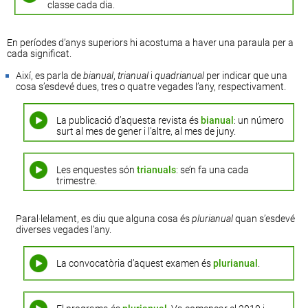
classe cada dia.
En períodes d’anys superiors hi acostuma a haver una paraula per a
cada significat.
Així, es parla de
bianual
,
trianual
i
quadrianual
per indicar que una
cosa s’esdevé dues, tres o quatre vegades l’any, respectivament.
La publicació d’aquesta revista és
bianual
: un número
surt al mes de gener i l’altre, al mes de juny.
Les enquestes són
trianuals
: se’n fa una cada
trimestre.
Paral·lelament, es diu que alguna cosa és
plurianual
quan s’esdevé
diverses vegades l’any.
La convocatòria d’aquest examen és
plurianual
.