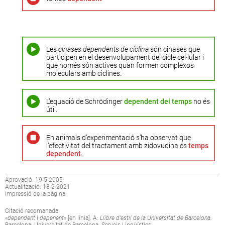
Les
cinases dependents de ciclina
són cinases que
participen en el desenvolupament del cicle cel·lular i
que només són actives quan formen complexos
moleculars amb ciclines.
L’equació de Schrödinger
dependent del temps
no és
útil.
En animals d’experimentació s’ha observat que
l’efectivitat del tractament amb zidovudina és
temps
dependent
.
Aprovació: 19-5-2005
Actualització: 18-2-2021
Impressió de la pàgina
Citació recomanada:
«
dependent
i
depenent
» [en línia]. A:
Llibre d’estil de la Universitat de Barcelona.
Barcelona: Universitat de Barcelona. Serveis Lingüístics.