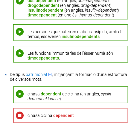
dosidependent
(en anglès,
dose-dependent
)
drogodependent
(en anglès,
drug-dependent
)
insulinodependent
(en anglès,
insulin-dependent
)
timodependent
(en anglès,
thymus-dependent
)
Les persones que pateixen diabetis insípida, amb el
temps, esdevenen
insulinodependents
.
Les funcions immunitàries de l’ésser humà són
timodependents
.
De tipus
patrimonial
, mitjançant la formació d’una estructura
de diversos mots:
cinasa
dependent
de ciclina (en anglès,
cyclin-
dependent kinase
)
cinasa ciclina
dependent