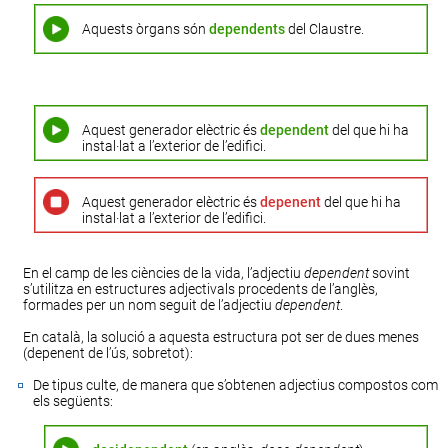
Aquests òrgans són
dependents
del Claustre.
Aquest generador elèctric és
dependent
del que hi ha
instal·lat a l’exterior de l’edifici.
Aquest generador elèctric és
depenent
del que hi ha
instal·lat a l’exterior de l’edifici.
En el camp de les ciències de la vida, l’adjectiu
dependent
sovint
s’utilitza en estructures adjectivals procedents de l’anglès,
formades per un nom seguit de l’adjectiu
dependent
.
En català, la solució a aquesta estructura pot ser de dues menes
(depenent de l’ús, sobretot):
De tipus culte, de manera que s’obtenen adjectius compostos com
els següents: