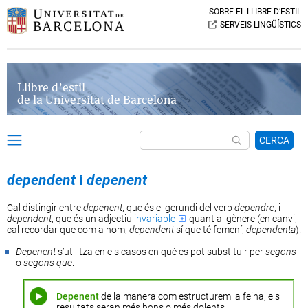
SOBRE EL LLIBRE D’ESTIL
SERVEIS LINGÜÍSTICS
Llibre d’estil
de la Universitat de Barcelona
CERCA
dependent
i
depenent
Cal distingir entre
depenent
, que és el gerundi del verb
dependre
, i
dependent
, que és un adjectiu
invariable
quant al gènere (en canvi,
cal recordar que com a nom,
dependent
sí que té femení,
dependenta
).
Depenent
s’utilitza en els casos en què es pot substituir per
segons
o
segons que
.
Depenent
de la manera com estructurem la feina, els
resultats seran més bons o més dolents.