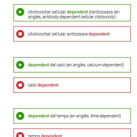
citotoxicitat cel·lular
dependent
d’anticossos (en
anglès,
antibody-dependent cellular citotoxicity
)
citotoxicitat cel·lular anticossos
dependent
dependent
del calci (en anglès,
calcium-dependent
)
calci
dependent
dependent
del temps (en anglès,
time-dependent
)
temps
dependent