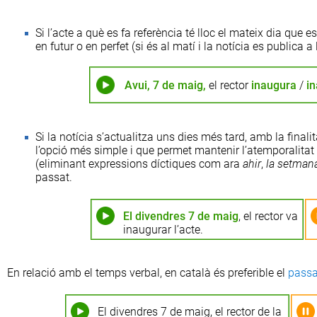
Si l’acte a què es fa referència té lloc el mateix dia que es
en futur o en perfet (si és al matí i la notícia es publica a 
Avui, 7 de maig,
el rector
inaugura
/
i
Si la notícia s’actualitza uns dies més tard, amb la finali
l’opció més simple i que permet mantenir l’atemporalitat 
(eliminant expressions díctiques com ara
ahir
,
la setman
passat.
El divendres 7 de maig
, el rector va
inaugurar l’acte.
En relació amb el temps verbal, en català és preferible el
passat
El divendres 7 de maig, el rector de la