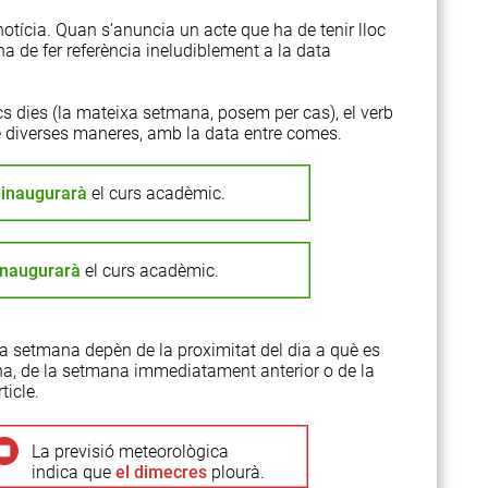
otícia. Quan s’anuncia un acte que ha de tenir lloc
ha de fer referència ineludiblement a la data
cs dies (la mateixa setmana, posem per cas), el verb
de diverses maneres, amb la data entre comes.
r
inaugurarà
el curs acadèmic.
inaugurarà
el curs acadèmic.
 la setmana depèn de la proximitat del dia a què es
mana, de la setmana immediatament anterior o de la
ticle.
La previsió meteorològica
indica que
el dimecres
plourà.