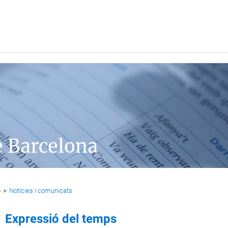
e Barcelona
ó
>
Notícies i comunicats
Expressió del temps