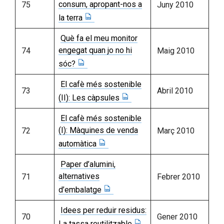
consum, apropant-nos a
75
Juny 2010
la terra
Què fa el meu monitor
engegat quan jo no hi
74
Maig 2010
sóc?
El cafè més sostenible
73
Abril 2010
(II): Les càpsules
El cafè més sostenible
(I): Màquines de venda
72
Març 2010
automàtica
Paper d’alumini,
alternatives
71
Febrer 2010
d’embalatge
Idees per reduir residus:
70
Gener 2010
La tassa reutilitzable