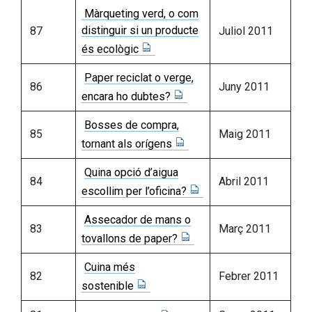
Màrqueting verd, o com
distinguir si un producte
87
Juliol 2011
és ecològic
Paper reciclat o verge,
86
Juny 2011
encara ho dubtes?
Bosses de compra,
85
Maig 2011
tornant als orígens
Quina opció d’aigua
84
Abril 2011
escollim per l’oficina?
Assecador de mans o
83
Març 2011
tovallons de paper?
Cuina més
82
Febrer 2011
sostenible