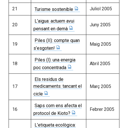
21
Juliol 2005
Turisme sostenible
L’aigua: actuem avui
20
Juny 2005
pensant en demà
Piles (II): compte quan
19
Maig 2005
s’esgoten!
Piles (I): una energia
18
Abril 2005
poc concentrada
Els residus de
medicaments: tancant el
17
Març 2005
cicle
Saps com ens afecta el
16
Febrer 2005
protocol de Kioto?
L’etiqueta ecològica: