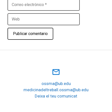
Correo
electrónico
Web
mail_outline
ossma@ub.edu
medicinadeltreball.ossma@ub.edu
Deixa el teu comunicat