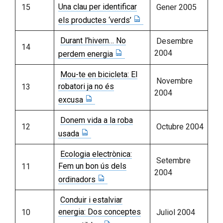
Una clau per identificar
15
Gener 2005
els productes ‘verds’
Durant l’hivern… No
Desembre
14
2004
perdem energia
Mou-te en bicicleta: El
Novembre
robatori ja no és
13
2004
excusa
Donem vida a la roba
12
Octubre 2004
usada
Ecologia electrònica:
Setembre
Fem un bon ús dels
11
2004
ordinadors
Conduir i estalviar
energia: Dos conceptes
10
Juliol 2004