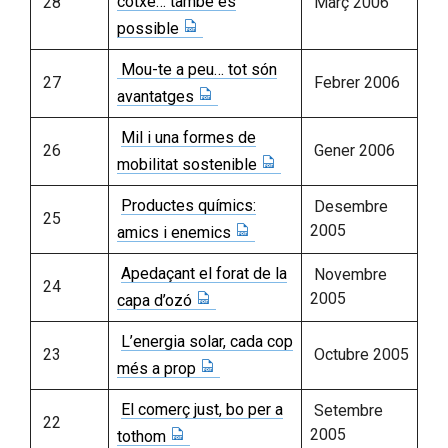
cotxe… també és
28
Març 2006
possible
Mou-te a peu… tot són
27
Febrer 2006
avantatges
Mil i una formes de
26
Gener 2006
mobilitat sostenible
Productes químics:
Desembre
25
2005
amics i enemics
Apedaçant el forat de la
Novembre
24
2005
capa d’ozó
L’energia solar, cada cop
23
Octubre 2005
més a prop
El comerç just, bo per a
Setembre
22
2005
tothom