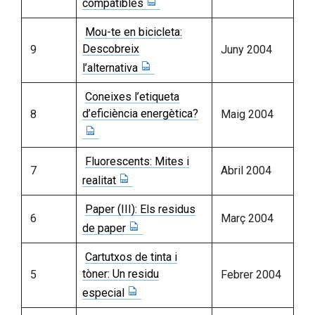
compatibles
Mou-te en bicicleta:
Descobreix
9
Juny 2004
l’alternativa
Coneixes l’etiqueta
d’eficiència energètica?
8
Maig 2004
Fluorescents: Mites i
7
Abril 2004
realitat
Paper (III): Els residus
6
Març 2004
de paper
Cartutxos de tinta i
tòner: Un residu
5
Febrer 2004
especial