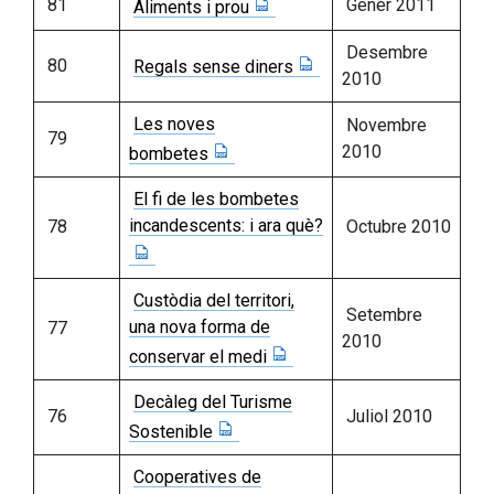
81
Gener 2011
Aliments i prou
Desembre
80
Regals sense diners
2010
Les noves
Novembre
79
2010
bombetes
El fi de les bombetes
incandescents: i ara què?
78
Octubre 2010
Custòdia del territori,
Setembre
una nova forma de
77
2010
conservar el medi
Decàleg del Turisme
76
Juliol 2010
Sostenible
Cooperatives de