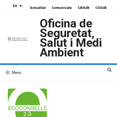
Saltar
ES
Actualitat
Comunícate
CBSUB
CSSUB
al
contenido
Oficina de
Seguretat,
Salut i Medi
Ambient
Menú