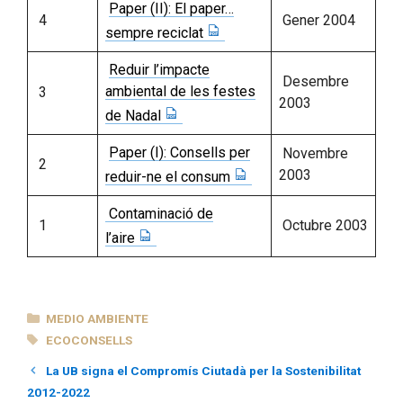
Paper (II): El paper…
4
Gener 2004
sempre reciclat
Reduir l’impacte
Desembre
ambiental de les festes
3
2003
de Nadal
Paper (I): Consells per
Novembre
2
2003
reduir-ne el consum
Contaminació de
1
Octubre 2003
l’aire
CATEGORÍAS
MEDIO AMBIENTE
ETIQUETAS
ECOCONSELLS
La UB signa el Compromís Ciutadà per la Sostenibilitat
2012-2022