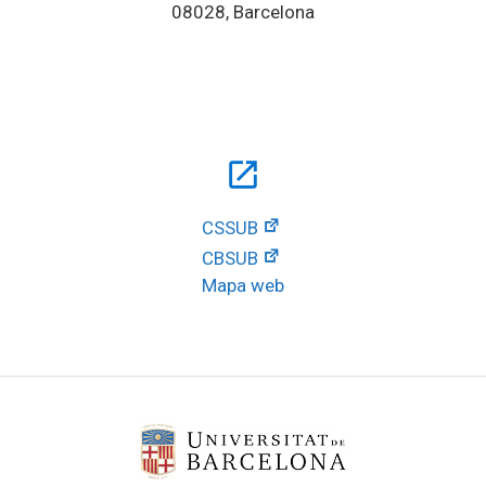
08028, Barcelona
open_in_new
CSSUB
CBSUB
Mapa web