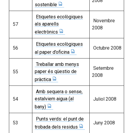
2008
sostenible
Etiquetes ecològiques
Novembre
als aparells
57
2008
electrònics
Etiquetes ecològiques
56
Octubre 2008
al paper d’oficina
Treballar amb menys
Setembre
paper és qüestio de
55
2008
pràctica
Amb sequera o sense,
estalviem aigua (al
54
Juliol 2008
bany)
Punts verds: el punt de
53
Juny 2008
trobada dels residus