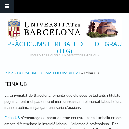
Pasar al contenido principal
PRÀCTICUMS I TREBALL DE FI DE GRAU
(TFG)
FACULTAT DE BIOLOGIA - UNIVERSITAT DE BARCELONA
USTED ESTÁ AQUÍ
Inicio
»
EXTRACURRICULARS I OCUPABILITAT
» Feina UB
FEINA UB
La Universitat de Barcelona fomenta que els seus estudiants i titulats
puguin afrontar el pas entre el món universitari i el mercat laboral d’una
manera òptima mitjançant una sèrie d’accions.
Feina UB
s’encarrega de portar a terme aquesta tasca i treballa en dos
àmbits diferenciats: la inserció laboral i l’orientació professional. Per