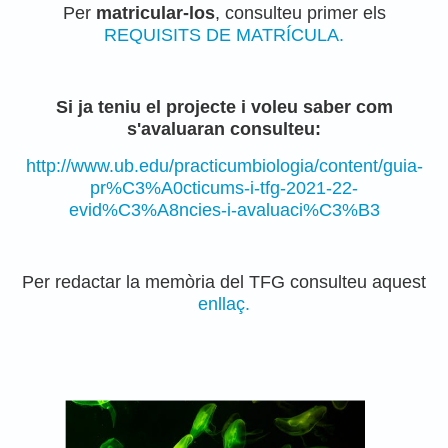
Per
matricular-los
, consulteu primer els
REQUISITS DE MATRÍCULA.
Si ja teniu el projecte i voleu saber com
s'avaluaran consulteu:
http://www.ub.edu/practicumbiologia/content/guia-
pr%C3%A0cticums-i-tfg-2021-22-
evid%C3%A8ncies-i-avaluaci%C3%B3
Per redactar la memòria del TFG consulteu aquest
enllaç.