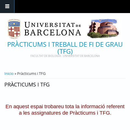
Pasar al contenido principal
PRÀCTICUMS I TREBALL DE FI DE GRAU
(TFG)
FACULTAT DE BIOLOGIA - UNIVERSITAT DE BARCELONA
USTED ESTÁ AQUÍ
Inicio
» Pràcticums i TFG
PRÀCTICUMS I TFG
En aquest espai trobareu tota la informació referent
a les assignatures de Pràcticums i TFG.