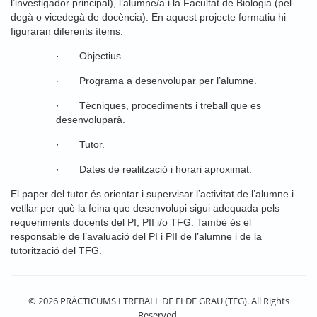
l’investigador principal), l’alumne/a i la Facultat de Biologia (pel
degà o vicedegà de docència). En aquest projecte formatiu hi
figuraran diferents ítems:
· Objectius.
· Programa a desenvolupar per l’alumne.
· Tècniques, procediments i treball que es
desenvoluparà.
· Tutor.
· Dates de realització i horari aproximat.
El paper del tutor és orientar i supervisar l’activitat de l’alumne i
vetllar per què la feina que desenvolupi sigui adequada pels
requeriments docents del PI, PII i/o TFG. També és el
responsable de l’avaluació del PI i PII de l’alumne i de la
tutorització del TFG.
© 2026 PRÀCTICUMS I TREBALL DE FI DE GRAU (TFG). All Rights
Reserved.