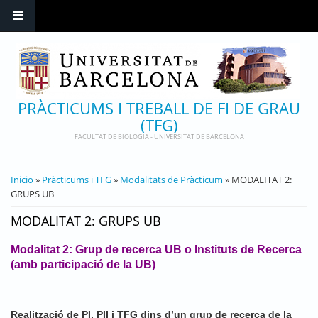
Pasar al contenido principal
PRÀCTICUMS I TREBALL DE FI DE GRAU
(TFG)
FACULTAT DE BIOLOGIA - UNIVERSITAT DE BARCELONA
USTED ESTÁ AQUÍ
Inicio
»
Pràcticums i TFG
»
Modalitats de Pràcticum
» MODALITAT 2:
GRUPS UB
MODALITAT 2: GRUPS UB
Modalitat 2: Grup de recerca UB o Instituts de Recerca
(amb participació de la UB)
Realització de PI, PII i TFG dins d’un grup de recerca de la