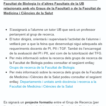
Facultat de Biologia (o d’altres Facultats de la UB
relacionats amb els Graus de la Facultat) o de la Facultat de
Medicina i Ciències de la Salut
S’assignarà a l’alumne un tutor UB que serà un professor
pertanyent al grup de recerca.
El tutor dirigirà, orientarà i supervisarà l’activitat de l’alumne i
vetllarà per a que la feina que desenvolupi sigui adequada als
requeriments docents de PI, PII i TGF. També és l’encarregat
de la avaluació del PI i PII, així com de la tutorització del TFG.
Per més informació sobre la recerca dels grups de recerca de
la Facultat de Biologia podeu consultar el següent enllaç:
Grups de recerca de la Facultat de Biologia
Per més informació sobre la recerca dels grups de la Facultat
de Medicina
i Ciències de la Salut
podeu consultar el següent
enllaç:
Departaments i unitats amb docència i recerca a la
Facultat de Medicina i Ciències de la Salut
Es signarà un
projecte formatiu
entre el Grup de Recerca (per