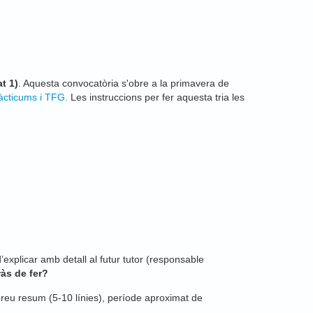
t 1)
. Aquesta convocatòria s'obre a la primavera de
àcticums i TFG.
Les instruccions per fer aquesta tria les
explicar amb detall al futur tutor (responsable
ràs de fer?
 breu resum (5-10 línies), període aproximat de