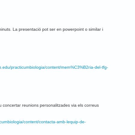
inuts. La presentació pot ser en powerpoint o similar i
ub.edu/practicumbiologia/content/mem%C3%B2ria-del-tfg-
ncertar reunions personalitzades via els correus
icumbiologia/content/contacta-amb-lequip-de-