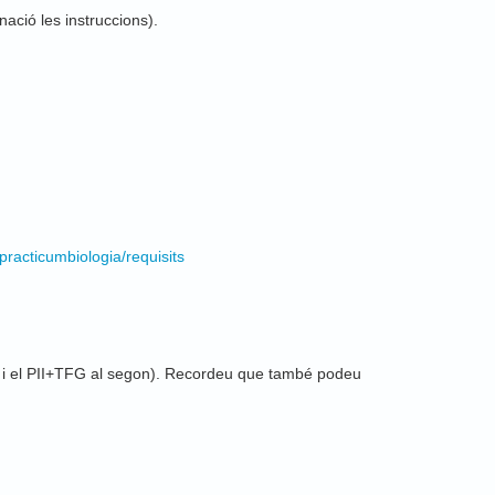
nació les instruccions).
practicumbiologia/requisits
re i el PII+TFG al segon). Recordeu que també podeu