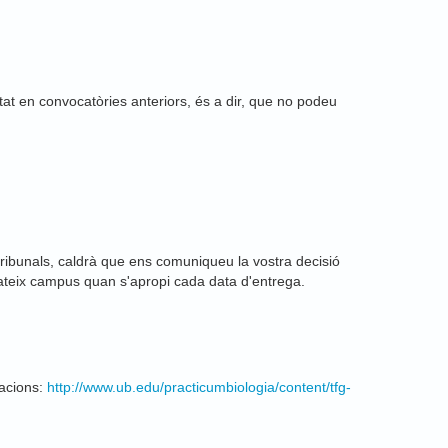
t en convocatòries anteriors, és a dir, que no podeu
tribunals, caldrà que ens comuniqueu la vostra decisió
mateix campus quan s'apropi cada data d'entrega.
cacions:
http://www.ub.edu/practicumbiologia/content/tfg-