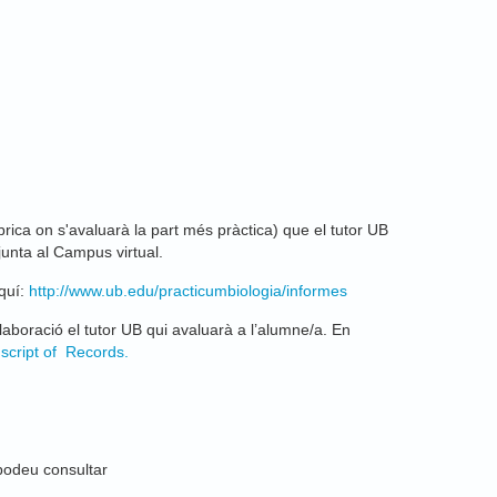
úbrica on s'avaluarà la part més pràctica) que el tutor UB
junta al Campus virtual.
aquí:
http://www.ub.edu/practicumbiologia/informes
laboració el tutor UB qui avaluarà a l’alumne/a. En
script of Records
.
 podeu consultar