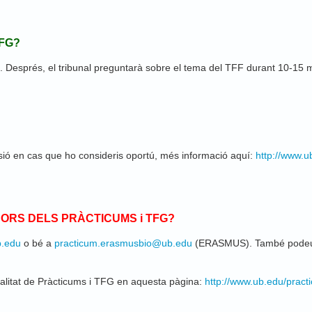
TFG
?
. Després, el tribunal preguntarà sobre el tema del TFF durant 10-15 m
sió en cas que ho consideris oportú, més informació aquí:
http://www.
ORS DELS PRÀCTICUMS i TFG?
b.edu
o bé a
practicum.erasmusbio@ub.edu
(ERASMUS). També podeu co
alitat de Pràcticums i TFG en aquesta pàgina:
http://www.ub.edu/pract