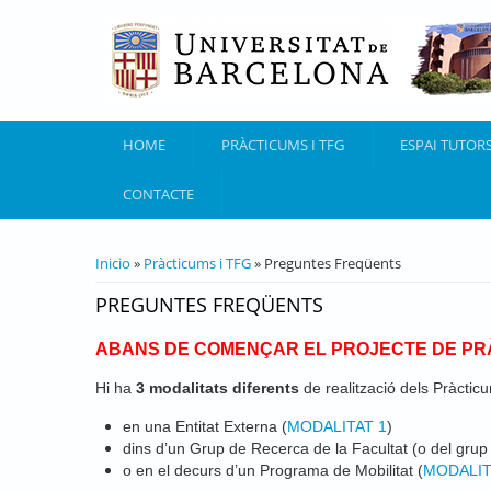
Pasar al contenido principal
HOME
PRÀCTICUMS I TFG
ESPAI TUTOR
CONTACTE
USTED ESTÁ AQUÍ
Inicio
»
Pràcticums i TFG
» Preguntes Freqüents
PREGUNTES FREQÜENTS
ABANS DE COMENÇAR EL PROJECTE DE PRÀ
Hi ha
3 modalitats diferents
de realització dels Pràctic
en una Entitat Externa (
MODALITAT 1
)
dins d’un Grup de Recerca de la Facultat (o del grup
o en el decurs d’un Programa de Mobilitat (
MODALIT