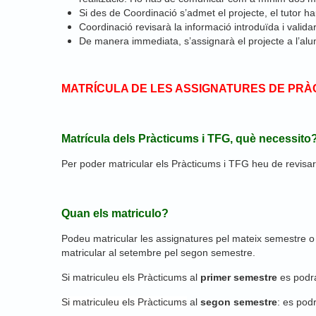
Si des de Coordinació s’admet el projecte, el tutor hau
Coordinació revisarà la informació introduïda i validar
De manera immediata, s’assignarà el projecte a l’alu
MATRÍCULA DE LES ASSIGNATURES DE PRÀC
Matrícula dels Pràcticums i TFG, què necessito
Per poder matricular els Pràcticums i TFG heu de revisar 
Quan els matriculo?
Podeu matricular les assignatures pel mateix semestre o
matricular al setembre pel segon semestre.
Si matriculeu els Pràcticums
al
primer semestre
es podra
Si matriculeu els Pràcticums
al
segon semestre
:
es podr