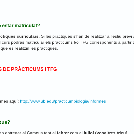
 estar matriculat?
ctiques curriculars
. Si les pràctiques s'han de realitzar a l'estiu pre
el curs podràs matricular els pràcticums I/o TFG corresponents a partir 
uè es realitzin les pràctiques.
 DE PRÀCTICUMS i TFG
ormes aquí:
http://www.ub.edu/practicumbiologia/informes
mpus?
n entregar al Campus tant al
febrer
com al
juliol (vosaltres trieu)