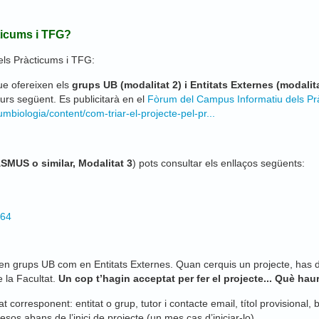
cticums i TFG?
 els Pràcticums i TFG:
ue ofereixen els
grups UB (modalitat 2) i Entitats Externes (modalita
 curs següent. Es publicitarà en el
Fòrum del Campus Informatiu dels Pr
mbiologia/content/com-triar-el-projecte-pel-pr...
SMUS o similar, Modalitat 3
) pots consultar els enllaços següents:
564
i en grups UB com en Entitats Externes.
Quan cerquis un projecte, has d’
 la Facultat.
Un cop t’hagin acceptat per fer el projecte... Què hau
 corresponent: entitat o grup, tutor i contacte email, títol provisional,
os abans de l’inici de projecte (un mes cas d’iniciar-lo)