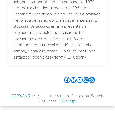
línia, publicat per primer cop en paper el 1972
per l’editorial Aedos i reeditat el 1995 per
Barcanova. L’edició en línia és una versió revisada
i ampliada de les edicions en paper anteriors. El
Diccionari de sinònims
en línia presenta un
cercador molt simple que ofereix moltes
possibilitats de cerca: Cerca arreu (cerca la
seqüència en qualsevol posició dins tots els
camps), Cerca a l'entrada i Consulta per funció
sintàctica.<span class="fora"> […]</span>
Facebook
Bluesky
YouTube
Correu electrònic
Canal RSS
CC BY-SA
Retrucs | Universitat de Barcelona. Serveis
Lingüístics |
Avís legal