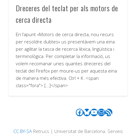
Dreceres del teclat per als motors de
cerca directa
En l’apunt «Motors de cerca directa, nou recurs
per resoldre dubtes» us presentàvem una eina
per agilitar la tasca de recerca lèxica, lingüística i
terminològica. Per completar la informació, us
volem recomanar unes quantes dreceres del
teclat del Firefox per moure-us per aquesta eina
de manera més efectiva. Ctrl + K .<span
class="fora"> […]</span>
Facebook
Bluesky
YouTube
Correu electrònic
Canal RSS
CC BY-SA
Retrucs | Universitat de Barcelona. Serveis