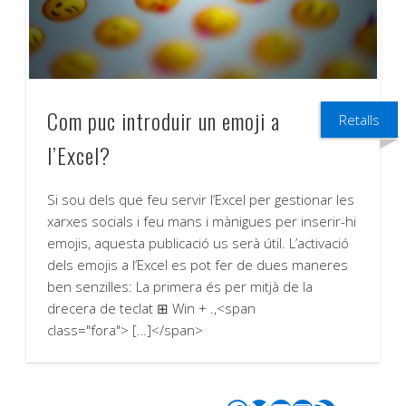
Com puc introduir un emoji a
Retalls
l’Excel?
Si sou dels que feu servir l’Excel per gestionar les
xarxes socials i feu mans i mànigues per inserir-hi
emojis, aquesta publicació us serà útil. L’activació
dels emojis a l’Excel es pot fer de dues maneres
ben senzilles: La primera és per mitjà de la
drecera de teclat ⊞ Win + .,<span
class="fora"> […]</span>