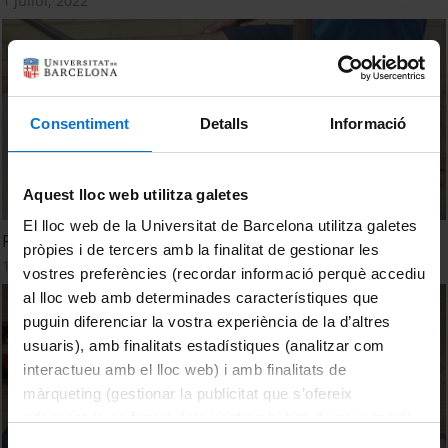
1 juliol, 2022
Consentiment
Detalls
Informació
Aquest lloc web utilitza galetes
El lloc web de la Universitat de Barcelona utilitza galetes
Reforça els genolls per caminar o per fer altres activitats
pròpies i de tercers amb la finalitat de gestionar les
10 desembre, 2021
vostres preferències (recordar informació perquè accediu
al lloc web amb determinades característiques que
puguin diferenciar la vostra experiència de la d’altres
usuaris), amb finalitats estadístiques (analitzar com
interactueu amb el lloc web) i amb finalitats de
màrqueting (gestionar la publicitat que s’ofereix
adequant-la en funció dels vostres hàbits de navegació).
Per obtenir més informació sobre les galetes podeu