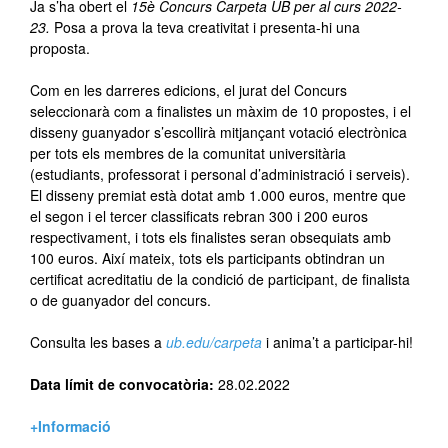
Ja s’ha obert el
15è Concurs Carpeta UB per al curs 2022-
23.
Posa a prova la teva creativitat i presenta-hi una
proposta.
Com en les darreres edicions, el jurat del Concurs
seleccionarà com a finalistes
un màxim de 10 propostes, i el
disseny guanyador s’escollirà mitjançant votació electrònica
per tots els membres de la comunitat universitària
(estudiants, professorat i personal d’administració i serveis).
El disseny premiat està dotat amb 1.000 euros, mentre que
el segon i el tercer classificats rebran 300 i 200 euros
respectivament, i tots els finalistes seran obsequiats amb
100 euros. Així mateix, tots els participants obtindran un
certificat acreditatiu de la condició de participant, de finalista
o de guanyador del concurs.
Consulta les bases a
ub.edu/carpeta
i anima’t a participar-hi!
Data límit de convocatòria:
28.02.2022
+Informació