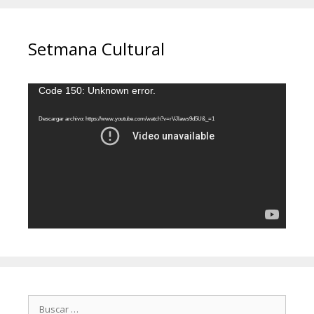
Setmana Cultural
Reproductor
Code 150: Unknown error.
de
vídeo
Descargar archivo: https://www.youtube.com/watch?v=rVJlaws9d5U&_=1