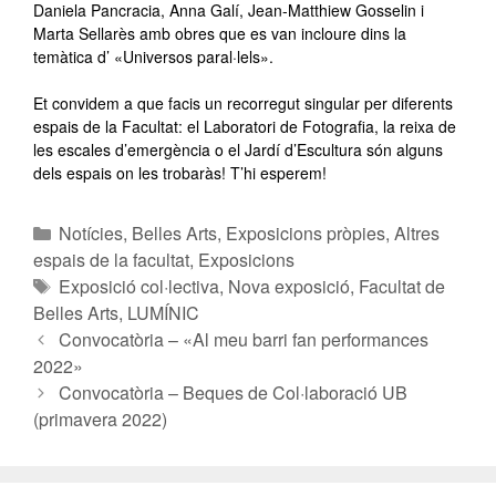
Daniela Pancracia, Anna Galí, Jean-Matthiew Gosselin i
Marta Sellarès amb obres que es van incloure dins la
temàtica d’ «Universos paral·lels».
Et convidem a que facis un recorregut singular per diferents
espais de la Facultat: el Laboratori de Fotografia, la reixa de
les escales d’emergència o el Jardí d’Escultura són alguns
dels espais on les trobaràs! T’hi esperem!
Notícies
,
Belles Arts
,
Exposicions pròpies
,
Altres
espais de la facultat
,
Exposicions
Exposició col·lectiva
,
Nova exposició
,
Facultat de
Belles Arts
,
LUMÍNIC
Convocatòria – «Al meu barri fan performances
2022»
Convocatòria – Beques de Col·laboració UB
(primavera 2022)