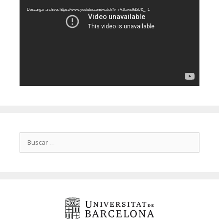
vídeo
Descargar archivo: https://www.youtube.com/watch?v=rVJlaws9d5U&_=1