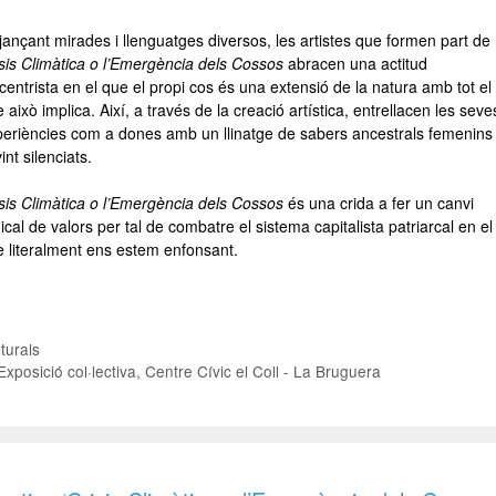
jançant mirades i llenguatges diversos, les artistes que formen part de
sis Climàtica o l’Emergència dels Cossos
abracen una actitud
centrista en el que el propi cos és una extensió de la natura amb tot el
 això implica. Així, a través de la creació artística, entrellacen les seve
eriències com a dones amb un llinatge de sabers ancestrals femenins 
int silenciats.
sis Climàtica o l’Emergència dels Cossos
és una crida a fer un canvi
ical de valors per tal de combatre el sistema capitalista patriarcal en el
 literalment ens estem enfonsant.
lturals
Exposició col·lectiva
,
Centre Cívic el Coll - La Bruguera