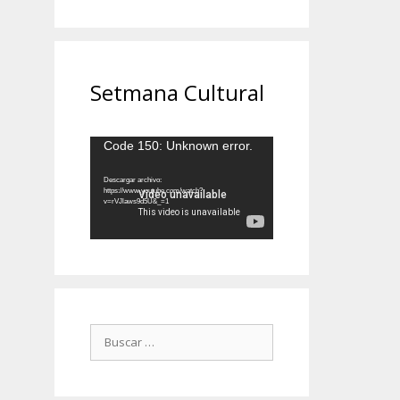
Setmana Cultural
Reproductor
Code 150: Unknown error.
de
vídeo
Descargar archivo:
https://www.youtube.com/watch?
v=rVJlaws9d5U&_=1