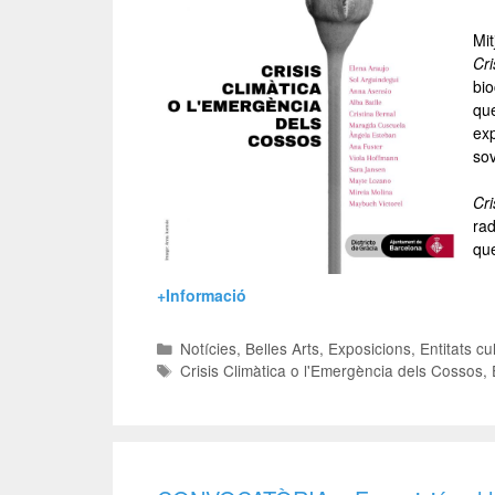
Mit
Cri
bio
que
exp
sov
Cri
rad
que
+Informació
Notícies
,
Belles Arts
,
Exposicions
,
Entitats cu
Crisis Climàtica o l'Emergència dels Cossos
,