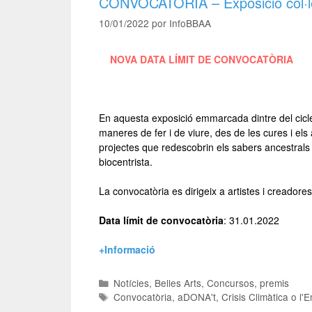
CONVOCATÒRIA – Exposició col·lect
10/01/2022
por
InfoBBAA
NOVA DATA LÍMIT DE CONVOCATÒRIA
–
En aquesta exposició emmarcada dintre del cicl
maneres de fer i de viure, des de les cures i el
projectes que redescobrin els sabers ancestrals 
biocentrista.
La convocatòria es dirigeix a artistes i creadores
Data límit de convocatòria
: 31.01.2022
+Informació
Notícies
,
Belles Arts
,
Concursos, premis
Convocatòria
,
aDONA't
,
Crisis Climàtica o l