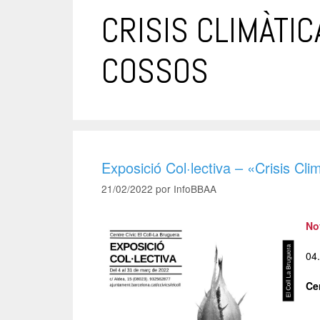
CRISIS CLIMÀTI
COSSOS
Exposició Col·lectiva – «Crisis Cl
21/02/2022
por
InfoBBAA
No
04
Ce
–