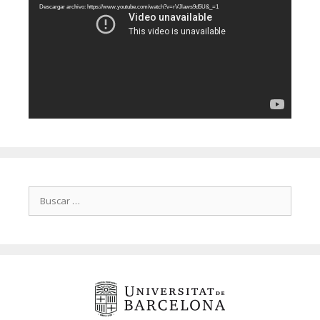
vídeo
Descargar archivo: https://www.youtube.com/watch?v=rVJlaws9d5U&_=1