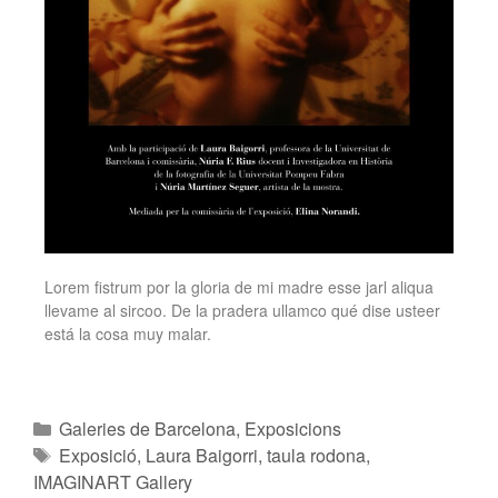
Lorem fistrum por la gloria de mi madre esse jarl aliqua
llevame al sircoo. De la pradera ullamco qué dise usteer
está la cosa muy malar.
Galeries de Barcelona
,
Exposicions
Exposició
,
Laura Baigorri
,
taula rodona
,
IMAGINART Gallery