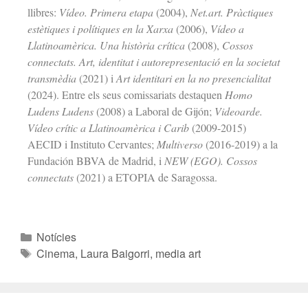
llibres:
Vídeo. Primera etapa
(2004),
Net.art. Pràctiques
estètiques i polítiques en la Xarxa
(2006),
Vídeo a
Llatinoamèrica. Una història crítica
(2008),
Cossos
connectats. Art, identitat i autorepresentació en la societat
transmèdia
(2021) i
Art identitari en la no presencialitat
(2024). Entre els seus comissariats destaquen
Homo
Ludens Ludens
(2008) a Laboral de Gijón;
Videoarde.
Vídeo crític a Llatinoamèrica i Carib
(2009-2015)
AECID i Instituto Cervantes;
Multiverso
(2016-2019) a la
Fundación BBVA de Madrid, i
NEW (EGO). Cossos
connectats
(2021) a ETOPIA de Saragossa.
Notícies
Cinema
,
Laura Baigorri
,
media art