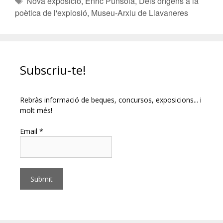
Nova exposició
,
Enric Punsola
,
Dels orígens a la
poètica de l'explosió
,
Museu-Arxiu de Llavaneres
Subscriu-te!
Rebràs informació de beques, concursos, exposicions... i
molt més!
Email *