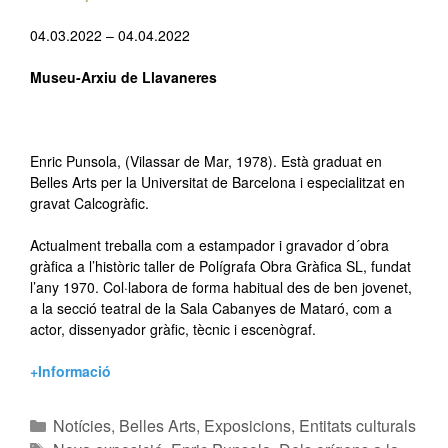
04.03.2022 – 04.04.2022
Museu-Arxiu de Llavaneres
–
Enric Punsola, (Vilassar de Mar, 1978). Està graduat en
Belles Arts per la Universitat de Barcelona i especialitzat en
gravat Calcogràfic.
Actualment treballa com a estampador i gravador d´obra
gràfica a l’històric taller de Polígrafa Obra Gràfica SL, fundat
l’any 1970. Col·labora de forma habitual des de ben jovenet,
a la secció teatral de la Sala Cabanyes de Mataró, com a
actor, dissenyador gràfic, tècnic i escenògraf.
+Informació
Notícies
,
Belles Arts
,
Exposicions
,
Entitats culturals