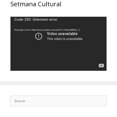
Setmana Cultural
Reproductor
Code 150: Unknown error.
de
vídeo
Descargar archivo: https://www.youtube.com/watch?v=rVJlaws9d5U&_=1