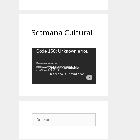
Setmana Cultural
Reproductor
Code 150: Unknown error.
de
vídeo
Descargar archivo:
https://www.youtube.com/watch?
v=rVJlaws9d5U&_=1