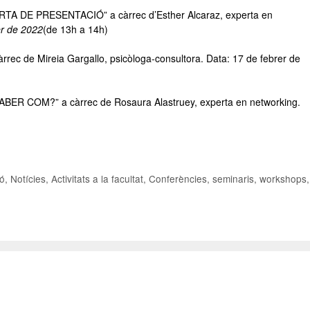
ARTA DE PRESENTACIÓ”
a càrrec d’Esther Alcaraz, experta en
er de 2022
(de 13h a 14h)
de Mireia Gargallo, psicòloga-consultora. Data: 17 de febrer de
SABER COM?”
a càrrec de Rosaura Alastruey, experta en networking.
ió
,
Notícies
,
Activitats a la facultat
,
Conferències, seminaris, workshops
,