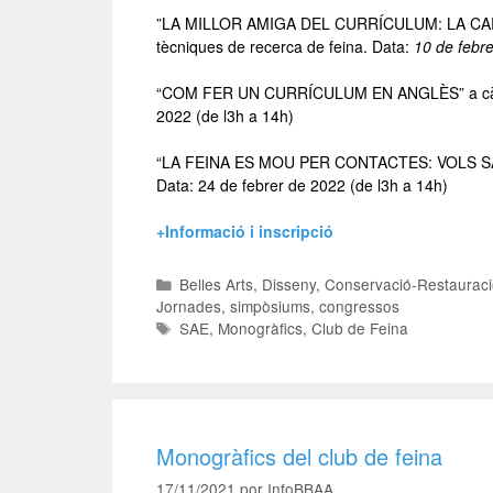
”LA MILLOR AMIGA DEL CURRÍCULUM: LA C
tècniques de recerca de feina. Data:
10 de febr
“COM FER UN CURRÍCULUM EN ANGLÈS” a càrrec 
2022 (de l3h a 14h)
“LA FEINA ES MOU PER CONTACTES: VOLS 
Data: 24 de febrer de 2022 (de l3h a 14h)
+Informació i inscripció
Belles Arts
,
Disseny
,
Conservació-Restaurac
Jornades, simpòsiums, congressos
SAE
,
Monogràfics
,
Club de Feina
Monogràfics del club de feina
17/11/2021
por
InfoBBAA