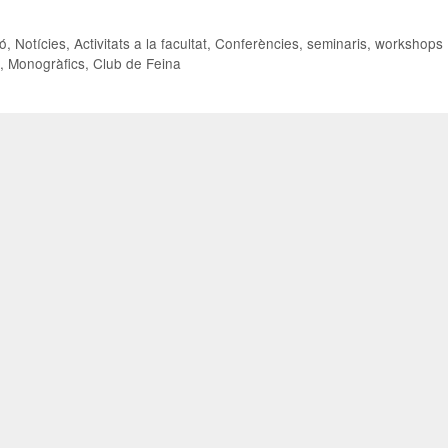
ió
,
Notícies
,
Activitats a la facultat
,
Conferències, seminaris, workshops
s
,
Monogràfics
,
Club de Feina