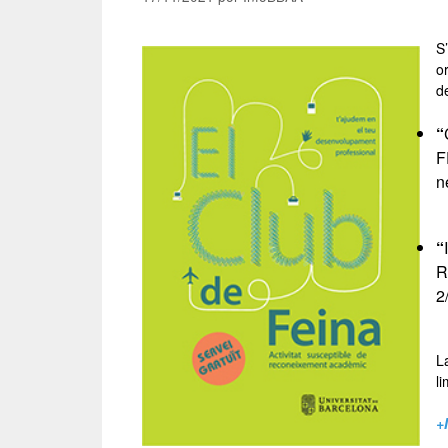
S
o
d
“
F
n
–
“
R
2
–
La
li
+