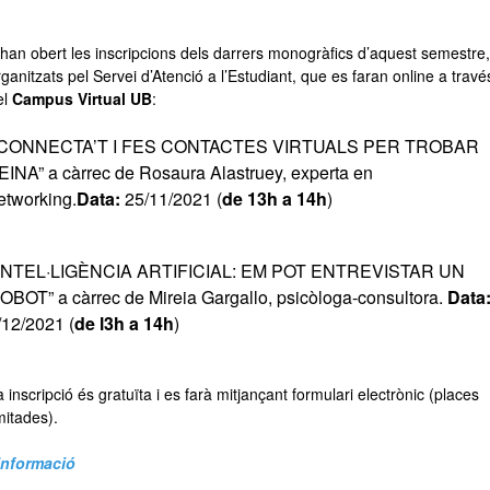
’han obert les inscripcions dels darrers monogràfics d’aquest semestre,
rganitzats pel Servei d’Atenció a l’Estudiant, que es faran online a travé
el
Campus Virtual UB
:
CONNECTA’T I FES CONTACTES VIRTUALS PER TROBAR
EINA” a càrrec de Rosaura Alastruey, experta en
etworking.
Data:
25/11/2021 (
de 13h a 14h
)
INTEL·LIGÈNCIA ARTIFICIAL: EM POT ENTREVISTAR UN
OBOT” a càrrec de Mireia Gargallo, psicòloga-consultora.
Data
/12/2021 (
de l3h a 14h
)
 inscripció és gratuïta i es farà mitjançant formulari electrònic (places
mitades).
Informació