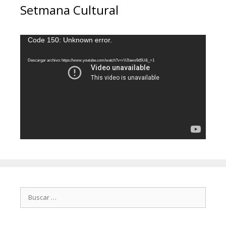
Setmana Cultural
Reproductor
Code 150: Unknown error.
de
vídeo
Descargar archivo: https://www.youtube.com/watch?v=rVJlaws9d5U&_=1