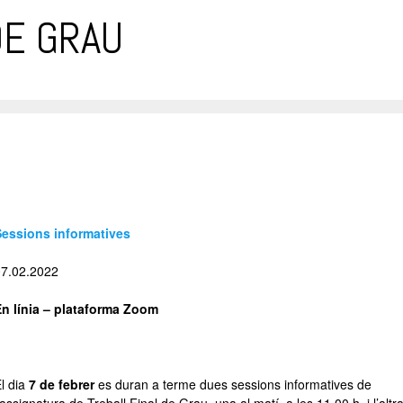
DE GRAU
Sessions informatives
07.02.2022
En línia – plataforma Zoom
–
l dia
7 de febrer
es duran a terme dues sessions informatives de
’assignatura de Treball Final de Grau, una al matí, a les 11.00 h, i l’altr