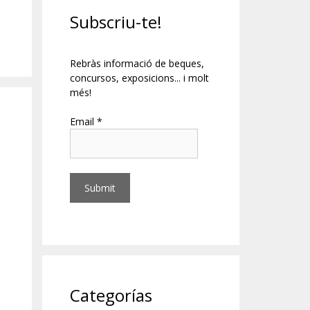
Subscriu-te!
Rebràs informació de beques,
concursos, exposicions... i molt
més!
Email *
Categorías
a