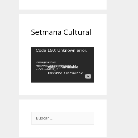
Setmana Cultural
Reproductor
Code 150: Unknown error.
de
vídeo
Descargar archivo:
https://www.youtube.com/watch?
v=rVJlaws9d5U&_=1