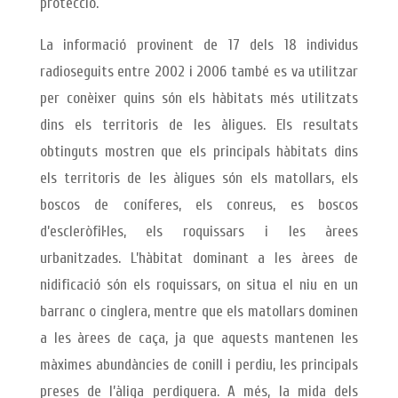
protecció.
La informació provinent de 17 dels 18 individus
radioseguits entre 2002 i 2006 també es va utilitzar
per conèixer quins són els hàbitats més utilitzats
dins els territoris de les àligues. Els resultats
obtinguts mostren que els principals hàbitats dins
els territoris de les àligues són els matollars, els
boscos de coníferes, els conreus, es boscos
d’escleròfil·les, els roquissars i les àrees
urbanitzades. L’hàbitat dominant a les àrees de
nidificació són els roquissars, on situa el niu en un
barranc o cinglera, mentre que els matollars dominen
a les àrees de caça, ja que aquests mantenen les
màximes abundàncies de conill i perdiu, les principals
preses de l’àliga perdiguera. A més, la mida dels