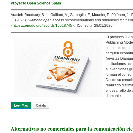
Proyecto Open Science Spain
Arasteh-Roodsary, S. L., Gaillard, V., Garbuglia, F., Mounier, P., Pölönen, J.
G. (2025).
Diamond open access recommendations and guidelines for instit
<
https://zenodo.org/records/15518745
>. [Consulta: 28/01/2026].
El proyecto DIAM
Publishing Mode
consorcio que pr
carguen económic
(revistas Diaman
instituciones ac
subvenciones gub
forman el consor
Desde su creació
realizado distint
el desarrollo de
diamante.
Leer Más
Sobre Revistas DIAMANTE: Hacia Un Cambio En El Modelo De Publi
Català
Alternativas no comerciales para la comunicación cient