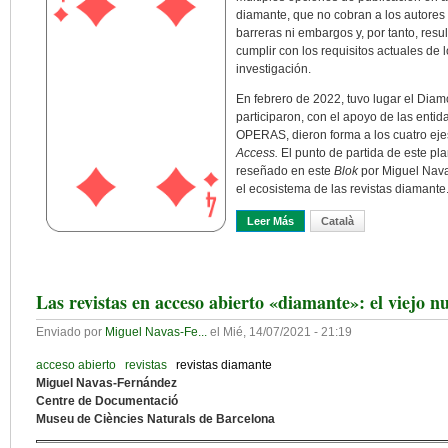
diamante, que no cobran a los autores n
barreras ni embargos y, por tanto, resu
cumplir con los requisitos actuales de 
investigación.
En febrero de 2022, tuvo lugar el Di
participaron, con el apoyo de las enti
OPERAS, dieron forma a los cuatro eje
Access.
El punto de partida de este pl
reseñado en este
Blok
por Miguel Nava
el ecosistema de las revistas diamante
Leer Más
Sobre Las Revistas Diamante
Català
Las revistas en acceso abierto «diamante»: el viejo 
Enviado por
Miguel Navas-Fe...
el
Mié, 14/07/2021 - 21:19
acceso abierto
revistas
revistas diamante
Miguel Navas-Fernández
Centre de Documentació
Museu de Ciències Naturals de Barcelona