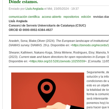
Dónde estamos.
Enviado por
Lluís Anglada
el
Mié, 15/05/2024 - 19:37
comunicación científica
acceso abierto
repositorios
edición
revistas di
Lluís Anglada
Consorci de Serveis Universitaris de Catalunya (CSUC)
ORCID iD 0000-0002-6384-4927
Arasteh, Sona; Blake,Oliver (2024).
The European landscape of institutional 
DIAMAS survey.
DIAMAS. 29 p. Disponible en: <
https://zenodo.org/records
Shearer, Kathleen; Nakano Koga, Silvia Mirlene; Rodrigues, Eloy; Manola, 
(2023).
Current state and future directions for open repositories in Europe.
O
Disponible en: <
https://doi.org/10.5281/zenodo.10255559
>. [Consulta: 11/0
Seguramente, de
solución y la inf
condiciones de 
esto es un objet
la totalidad de 
forma la comunic
será interesante
ponemos hoy) los 
para hacer que l