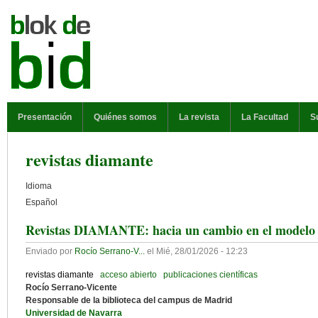
Pasar al contenido principal
MENÚ PRINCIPAL
Presentación
Quiénes somos
La revista
La Facultad
S
revistas diamante
Idioma
Español
Revistas DIAMANTE: hacia un cambio en el modelo de
Enviado por
Rocío Serrano-V...
el
Mié, 28/01/2026 - 12:23
revistas diamante
acceso abierto
publicaciones científicas
Rocío Serrano-Vicente
Responsable de la biblioteca del campus de Madrid
Universidad de Navarra