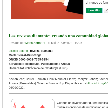
el mundo de forma
Leer Más
Sobre 
C
Las revistas diamante: creando una comunidad global
Enviado por
Marta Serrat-Br...
el
Mié, 21/09/2022 - 10:25
acceso abierto
revistas diamante
Marta Serrat-Brustenga
ORCID 0000-0002-7765-5254
Servei de Biblioteques, Publicacions i Arxius
Universitat Politècnica de Catalunya (UPC)
Ancion, Zoé; Borrell-Damián, Lidia; Mounier, Pierre; Rooryck, Johan; Saene
Access. [Brussel·les]: Science Europe. 8 p. Disponible en: <
https://doi.or
06/09/2022].
Cuando un investigador quiere publicar
múltiples opciones de publicación en a