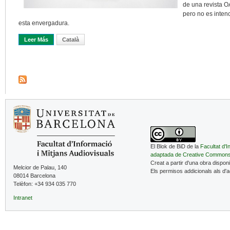
de una revista O
pero no es inten
esta envergadura.
Leer Más
Sobre Las Revistas En Acceso Abierto «diamante»: El Viejo Nuev
Català
El Blok de BiD de la
Facultat d'I
adaptada de Creative Common
Creat a partir d'una obra dispon
Melcior de Palau, 140
Els permisos addicionals als d'
08014 Barcelona
Telèfon: +34 934 035 770
Intranet