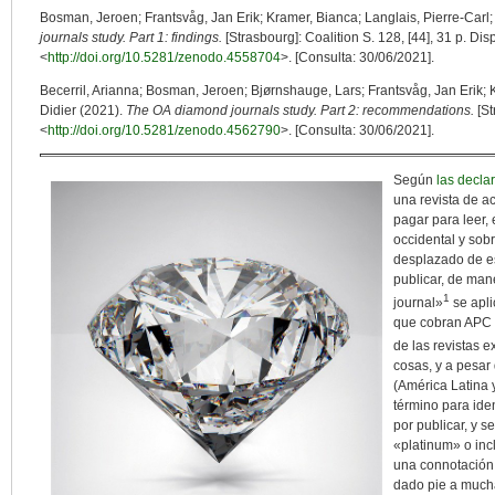
Bosman, Jeroen; Frantsvåg, Jan Erik; Kramer, Bianca; Langlais, Pierre-Car
journals study. Part 1: findings.
[Strasbourg]: Coalition S. 128, [44], 31 p. Dis
<
http://doi.org/10.5281/zenodo.4558704
>. [Consulta: 30/06/2021].
Becerril, Arianna; Bosman, Jeroen; Bjørnshauge, Lars; Frantsvåg, Jan Erik; K
Didier (2021).
The OA diamond journals study. Part 2: recommendations.
[St
<
http://doi.org/10.5281/zenodo.4562790
>. [Consulta: 30/06/2021].
Según
las decla
una revista de a
pagar para leer,
occidental y sob
desplazado de es
publicar, de man
1
journal»
se apli
que cobran APC
de las revistas 
cosas, y a pesar 
(América Latina 
término para iden
por publicar, y 
«platinum» o in
una connotación 
dado pie a mucha