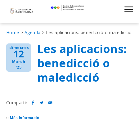
Institut de D
Skip
S
to
main
navigation
Fil
Home
Agenda
Les aplicacions: benedicció o maledicció
d'Ariadna
Les aplicacions:
dimecres
12
benedicció o
March
'25
maledicció
Compartir:
::
Més informació