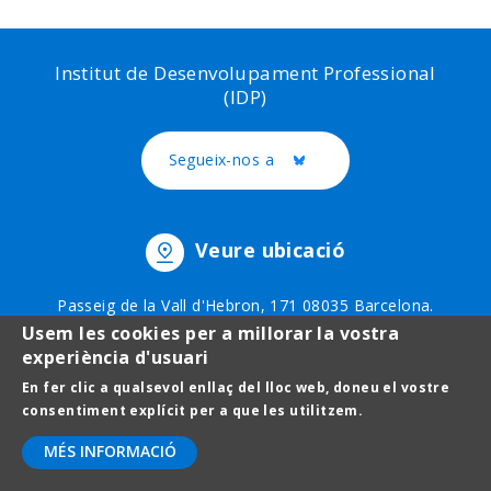
Institut de Desenvolupament Professional
(IDP)
Segueix-nos a
Twitter
Veure ubicació
Passeig de la Vall d'Hebron, 171 08035 Barcelona.
Telèfon: 93 403 51 75
Usem les cookies per a millorar la vostra
experiència d'usuari
En fer clic a qualsevol enllaç del lloc web, doneu el vostre
Footer
Avís legal
consentiment explícit per a que les utilitzem.
menu
Protecció de dades
MÉS INFORMACIÓ
Contact