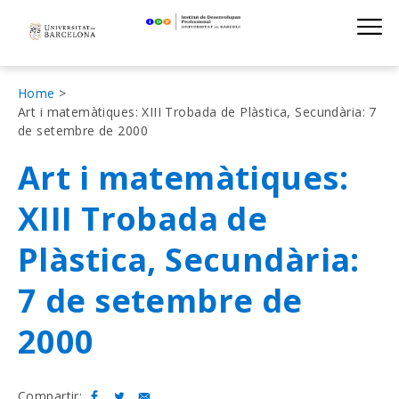
Institut de D
Skip
S
to
main
navigation
Fil
Home
Art i matemàtiques: XIII Trobada de Plàstica, Secundària: 7
d'Ariadna
de setembre de 2000
Art i matemàtiques:
XIII Trobada de
Plàstica, Secundària:
7 de setembre de
2000
Compartir: