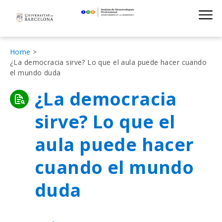
Institut de D
Skip
S
to
main
navigation
Fil
Home
¿La democracia sirve? Lo que el aula puede hacer cuando
d'Ariadna
el mundo duda
¿La democracia
sirve? Lo que el
aula puede hacer
cuando el mundo
duda