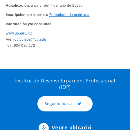
Adjudicación:
a partir del 7 de julio de 2026.
Inscripción por internet:
Formulario de matrícula
Información y/o consultas
www.ub.edu/idp
A/e:
idp.cursos@ub.edu
Tel.: 934 035 172
Institut de Desenvolupament Professional
(IDP)
Segueix-nos a
Twitter
Veure ubicació