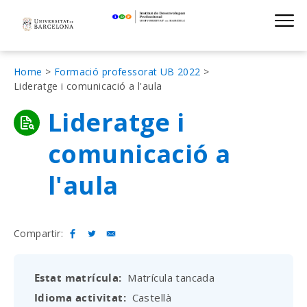
Institut de D
Skip
S
to
main
navigation
Fil
Home
Formació professorat UB 2022
Lideratge i comunicació a l'aula
d'Ariadna
Lideratge i
comunicació a
l'aula
Compartir:
Estat matrícula
Matrícula tancada
Idioma activitat
Castellà