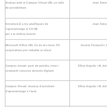
Avaluar amb el Campus Virtual UB: un món
Joan Simo
de possibilitats
Introducció a les analítiques de
Joan Simo
l’aprenentatge al CV-UB
per a la millora docent
Microsoft Office 365. Ús de les eines TIC
Gesem Formació i 
corporatives per treballar al núvol
Campus virtual: punt de partida, crear i
Sílvia Argudo i M. de
compartir recursos docents digitals
Campus Virtual: disseny d’activitats
Sílvia Argudo i M. de
d’aprenentatge a l’aula