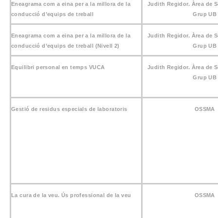
Eneagrama com a eina per a la millora de la
Judith Regidor. Àrea de 
conducció d’equips de treball
Grup UB
Eneagrama com a eina per a la millora de la
Judith Regidor. Àrea de 
conducció d’equips de treball (Nivell 2)
Grup UB
Equilibri personal en temps VUCA
Judith Regidor. Àrea de 
Grup UB
Gestió de residus especials de laboratoris
OSSMA
La cura de la veu. Ús professional de la veu
OSSMA