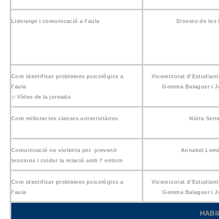
Lideratge i comunicació a l'aula
Ernesto de los
Com identificar problemes psicològics a
Vicerectorat d'Estudiants
l'aula
Gemma Balaguer i J
::
Vídeo de la jornada
Com millorar les classes universitàries
Núria Serr
Comunicació no violenta per prevenir
Annabel Lemé
tensions i cuidar la relació amb l' entorn
Com identificar problemes psicològics a
Vicerectorat d'Estudiants
l'aula
Gemma Balaguer i J
HABI