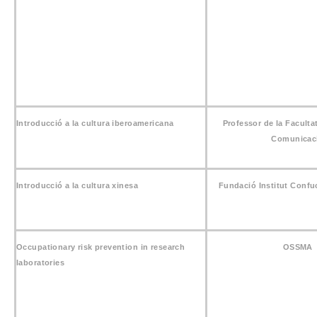
Introducció a la cultura iberoamericana
Professor de la Facultat
Comunicac
Introducció a la cultura xinesa
Fundació Institut Confu
Occupationary risk prevention in research
OSSMA
laboratories