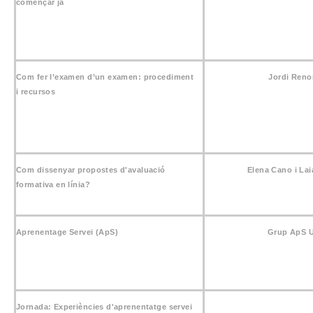
començar ja
Com fer l’examen d’un examen: procediment
Jordi Ren
i recursos
Com dissenyar propostes d'avaluació
Elena Cano i Lai
formativa en línia?
Aprenentage Servei (ApS)
Grup ApS 
Jornada: Experiències d'aprenentatge servei