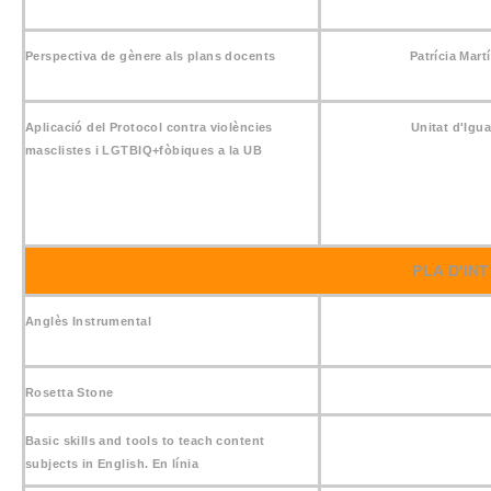
Perspectiva de gènere als plans docents
Patrícia Mart
Aplicació del Protocol contra violències
Unitat d'Igua
masclistes i LGTBIQ+fòbiques a la UB
PLA D'IN
Anglès Instrumental
Rosetta Stone
Basic skills and tools to teach content
subjects in English. En línia