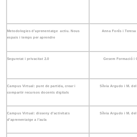
Metodologies d'aprenentatge actiu. Nous
Anna Forés i Teres
espais i temps per aprendre
Seguretat i privacitat 2.0
Gesem Formació i 
Campus Virtual: punt de partida, crear i
Sílvia Argudo i M. de
compartir recursos docents digitals
Campus Virtual: disseny d’activitats
Sílvia Argudo i M. de
d’aprenentatge a l’aula