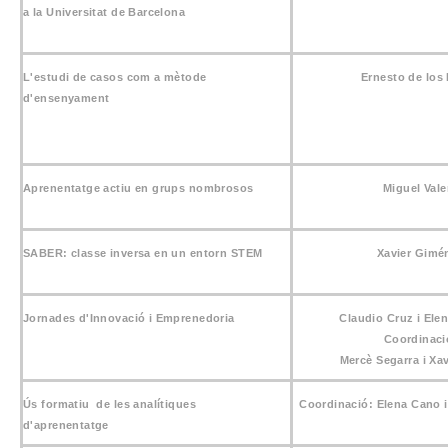
a la Universitat de Barcelona
L'estudi de casos com a mètode
Ernesto de los
d'ensenyament
Aprenentatge actiu en grups nombrosos
Miguel Vale
SABER: classe inversa en un entorn STEM
Xavier Gimé
Jornades d'Innovació i Emprenedoria
Claudio Cruz i Ele
Coordinaci
Mercè Segarra
i
Xav
Ús formatiu de les analítiques
Coordinació: Elena Cano i
d'aprenentatge