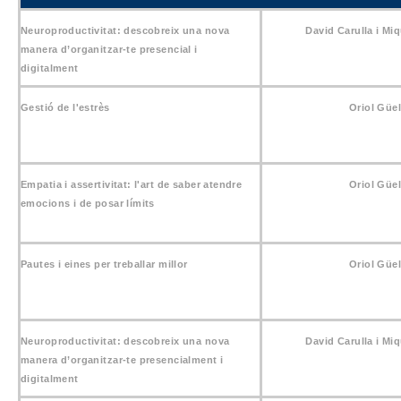
Neuroproductivitat: descobreix una nova
David Carulla i Mi
manera d’organitzar-te presencial i
digitalment
Gestió de l'estrès
Oriol Güel
Empatia i assertivitat: l'art de saber atendre
Oriol Güel
emocions i de posar límits
Pautes i eines per treballar millor
Oriol Güel
Neuroproductivitat: descobreix una nova
David Carulla i Mi
manera d’organitzar-te presencialment i
digitalment