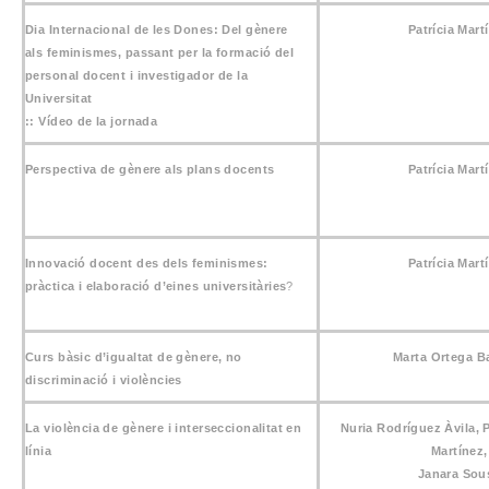
Dia Internacional de les Dones: Del gènere
Patrícia Mart
als feminismes, passant per la formació del
personal docent i investigador de la
Universitat
::
Vídeo de la jornada
Perspectiva de gènere als plans docents
Patrícia Mart
Innovació docent des dels feminismes:
Patrícia Mart
pràctica i elaboració d’eines universitàries
?
Curs bàsic d’igualtat de gènere, no
Marta Ortega B
discriminació i violències
La violència de gènere i interseccionalitat en
Nuria Rodríguez Àvila, 
línia
Martínez,
Janara Sou