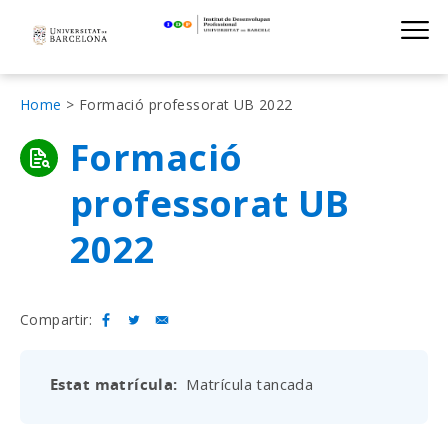
Institut de D
Skip
S
to
main
navigation
Fil
Home
Formació professorat UB 2022
d'Ariadna
Formació
professorat UB
2022
Compartir:
Estat matrícula
Matrícula tancada