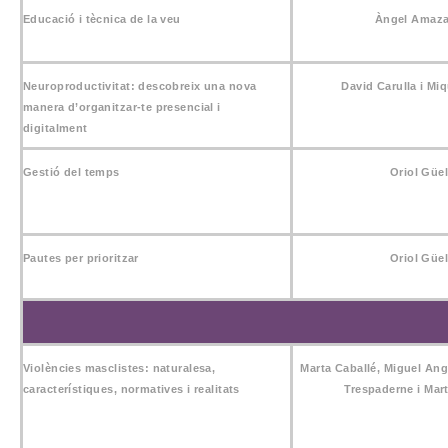
Educació i tècnica de la veu
Àngel Amaza
Neuroproductivitat: descobreix una nova
David Carulla i Mi
manera d’organitzar-te presencial i
digitalment
Gestió del temps
Oriol Güel
Pautes per prioritzar
Oriol Güel
Violències masclistes: naturalesa,
Marta Caballé, Miguel Ang
característiques, normatives i realitats
Trespaderne
i
Mar