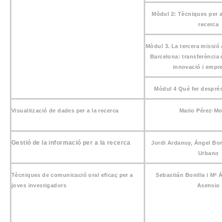
Mòdul 2: Tècniques per a 
recerca
Mòdul 3. La tercera missió 
Barcelona: transferència
innovació i empr
Mòdul 4 Què fer després
Visualització de dades per a la recerca
Mario Pérez-M
Gestió de la informació per a la recerca
Jordi Ardanuy, Ángel Bor
Urbano
Tècniques de comunicació oral eficaç per a
Sebastián Bonilla i Mª 
joves investigadors
Asensio