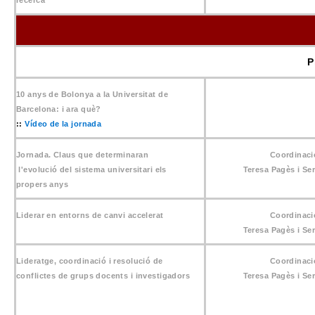
recerca
P
10 anys de Bolonya a la Universitat de
Barcelona: i ara què?
::
Vídeo de la jornada
Jornada. Claus que determinaran
Coordinaci
l'evolució del sistema universitari els
Teresa Pagès i Ser
propers anys
Liderar en entorns de canvi accelerat
Coordinaci
Teresa Pagès i Ser
Lideratge, coordinació i resolució de
Coordinaci
conflictes de grups docents i investigadors
Teresa Pagès i Ser