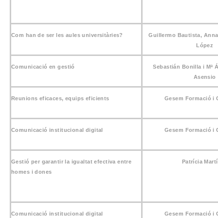
Com han de ser les aules universitàries?
Guillermo Bautista, Anna
López
Comunicació en gestió
Sebastián Bonilla i Mª 
Asensio
Reunions eficaces, equips eficients
Gesem Formació i 
Comunicació institucional digital
Gesem Formació i 
Gestió per garantir la igualtat efectiva entre
Patrícia Mart
homes i dones
Comunicació institucional digital
Gesem Formació i 