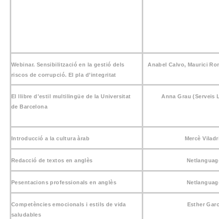
Webinar. Sensibilització en la gestió dels
Anabel Calvo,
Maurici Ro
riscos de corrupció. El pla d’integritat
El llibre d'estil multilingüe de la Universitat
Anna Grau (Serveis L
de Barcelona
Introducció a la cultura àrab
Mercè Viladr
Redacció de textos en anglès
Netlanguag
Pesentacions professionals en anglès
Netlanguag
Competències emocionals i estils de vida
Esther Garc
saludables