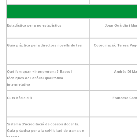
Estadística per a no estadístics
Joan Guàrdia i Mar
Guia pràctica per a directors novells de tesi
Coordinació: Teresa Pagè
Què fem quan «interpretem»? Bases i
Andrés Di M
tècniques de l’anàlisi qualitativa
interpretativa
Curs bàsic d'R
Francesc Car
Sistema d'acreditació de cossos docents.
Guia pràctica per a la sol·licitud de trams de