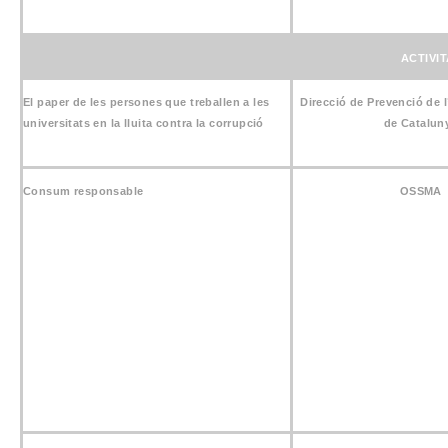
ACTIVI
El paper de les persones que treballen a les
Direcció de Prevenció de l
universitats en la lluita contra la corrupció
de Catalun
Consum responsable
OSSMA