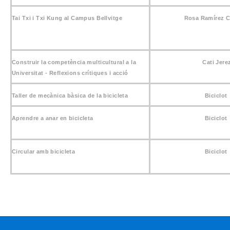
Tai Txi i Txi Kung al Campus Bellvitge
Rosa Ramírez C
Construir la competència multicultural a la
Cati Jere
Universitat - Reflexions crítiques i acció
Taller de mecànica bàsica de la bicicleta
Biciclot
Aprendre a anar en bicicleta
Biciclot
Circular amb bicicleta
Biciclot