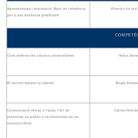
Aprenentatge i motivació: Marc de referència
Ernesto de los
per a una docència gratificant
COMPETÈN
Com millorar les classes universitàries
Núria Serr
El docent davant la càmera
Àngel Amaza
Comunicació eficaç a l’aula: l’art de
Carme Herná
presentar en públic a la universitat en un
context híbrid