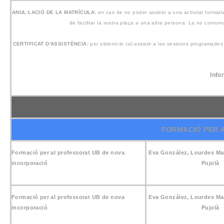
ANUL·LACIÓ DE LA MATRÍCULA:
en cas de no poder assistir a una activitat form
de facilitar la vostra plaça a una altra persona. La no comu
CERTIFICAT D'ASSISTÈNCIA:
per obtenir-lo cal assistir a les sessions programade
Info
FORMACIÓ
PER 
Formació per al professorat UB de nova
Eva González, Lourdes Ma
incorporació
Pujolà
Formació per al professorat UB de nova
Eva González, Lourdes Ma
incorporació
Pujolà