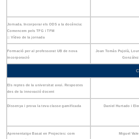
Jornada. Incorporar els ODS a la docència:
Comencem pels TFG i TFM
::
Vídeo de la jornada
Formació per al professorat UB de nova
Joan Tomàs Pujolà, Lou
incorporació
González
C
Els reptes de la universitat avui. Respostes
des de la innovació docent
Dissenya i prova la teva classe gamificada
Daniel Hurtado i El
Aprenentatge Basat en Projectes: com
Miguel Vale