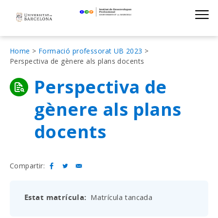
Institut de D
Skip
S
to
main
navigation
Fil
Home
Formació professorat UB 2023
Perspectiva de gènere als plans docents
d'Ariadna
Perspectiva de
gènere als plans
docents
Compartir:
Estat matrícula
Matrícula tancada