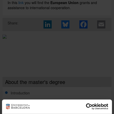
In this
link
you will find the
European Union
grants and
assistance to international cooperation.
Català
Share:
Español
UB Directory
About the master's degree
Introduction
Update 01/2026