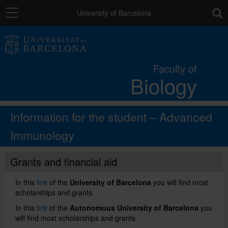
Navigation
toolb
University of Barcelona
The Faculty
Faculty of
Biology
Studies
Information for the student – Advanced
Research and innovation
Immunology
Services
Grants and financial aid
In this
link
of the
University of Barcelona
you will find most
Social actions
scholarships and grants.
In this
link
of the
Autonomous University of Barcelona
you
will find most scholarships and grants.
Directory