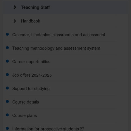
Teaching Staff
Dates, results, links and processes
Handbook
Calendar, timetables, classrooms and assessment
Teaching methodology and assessment system
Academic calendar
Career opportunities
Organization and teaching methodology
Classroom and Assessment Timetables
Job offers 2024-2025
Assessment system
Support for studying
Course details
Grants and financial aid
Course plans
Mobility
Information for prospective students
Support and guidance