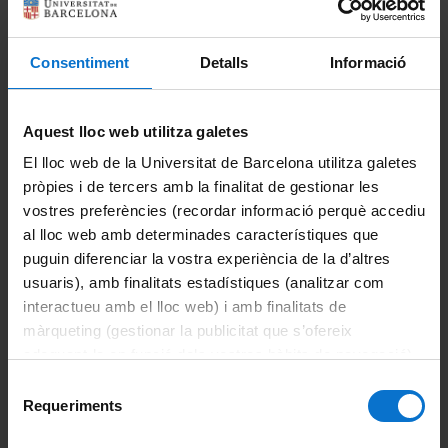
(
Coord.:
Dra. Laura Martínez Martínez
LMartinezMa@santpau.cat
)
ORCID
UAB
HUVH
Linkedin
ResGate
2025-26
Vaccines and
Convergent
Technologies
Consentiment
Detalls
Informació
)
ORCID
Coords.:
Dr. Jorge Lloberas
UB
DeptBCFI
Linkedin
(
jlloberas@ub.edu
ResGate
GoogleAcad
Dr. Carlos Sebastián
(
)
ORCID
UB
DeptBCFI
CORA
csebastian@ub.edu
Aquest lloc web utilitza galetes
El lloc web de la Universitat de Barcelona utilitza galetes
pròpies i de tercers amb la finalitat de gestionar les
vostres preferències (recordar informació perquè accediu
Share:
al lloc web amb determinades característiques que
puguin diferenciar la vostra experiència de la d’altres
usuaris), amb finalitats estadístiques (analitzar com
interactueu amb el lloc web) i amb finalitats de
màrqueting (gestionar la publicitat que s’ofereix
adequant-la en funció dels vostres hàbits de navegació).
Per obtenir més informació sobre les galetes podeu
Selecció
consultar la
Política de galetes del lloc web de la
Requeriments
de
Universitat de Barcelona
.
consentiment
About the master's degree