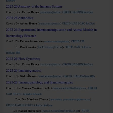
ResGate
2025-26
Anatomy of the Immune System
Coord.:
Dra. Carme Roura
(
)
ORCID
UAB
IBB
ResGate
carme.roura@uab.cat
Català
2025-26
Antibodies
Coord.:
Dr. Antoni Iborra
(
)
ORCID
UAB
SCAC
ResGate
antoni.iborra@uab.cat
2025-26
Experimental Immunomanipulation and
Animal Models in
Español
Immunology Research
Coord.:
Dr. Thomas Stratmann
(
)
ORCID
UB
thomas.stratmann@ub.edu
Dr. Raúl Castaño
(
Raul.Castano@uab.es
)-
ORCID
UAB
Linkedin
UB Directory
ResGate
IBB
2025-26
Flow Cytometry
Coord.:
Dra. Carme Roura
(
)
ORCID
UAB
IBB
ResGate
carme.roura@uab.cat
2025-26
Immunogenetics
(
Coord.:
Dr. Iñaki Álvarez
Inaki.Alvarez@uab.es
)
ORCID
UAB
ResGate
IBB
2025-26
Immunopathology and Immunotherapies
(
Coord.:
Dra. Mónica Martínez Gallo
monica.martinez@vallhebron.cat
)
ORCID
UAB
HUVH
Linkedin
ResGate
Dra. Eva Martínez-Cáceres
(
emmartinez.germanstrias@gencat.cat
)
ORCID
UAB
HUGTiP
Linkedin
ResGate
Dr. Manuel Hernández
(
manuel.hernandez@vallhebron.cat
)
HUVH