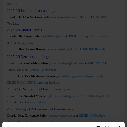
ResGate
2025-26
Immunopharmacology
(
)
ORCID
UB
Linkedin
Coord.:
Dr. Lluís Santamaria
luis.santamaria@ub.edu
ResGate
2025-26
Master Thesis
Coords.:
Dr. Jorge Lloberas
(
)
ORCID
UB
DeptBCFI
Linkedin
jlloberas@ub.edu
ResGate
GoogleAcad
Dra. Carme Roura
(
)
ORCID
UAB
IBB
ResGate
carme.roura@uab.cat
2025-26
Neuroimmunology
Coords.:
Dr. Xavier Montalban
(
esclerosimultiple@vhebron.net
)
UAB
CEMCAT
ORCID
Linkedin
ResGate
GoogleAcad
Dra. Eva Martínez-Cáceres
(
emmartinez.germanstrias@gencat.cat
)
ORCID
UAB
HUGTiP
Linkedin
ResGate
2025-26
Regulation of the Immune System
Coord.:
Dra. Annabel Valledor
(
)
ORCID
UB
DeptBCFI
afernandezvalledor@ub.edu
Linkedin
ResGate
GoogleAcad
2025-26
Signal Activation and transduction
Coord.:
Dra. Concepció Soler
(
concepciosoler@ub.edu
)
ORCID
UB
ResGate
2025-26
Traslational Immunology