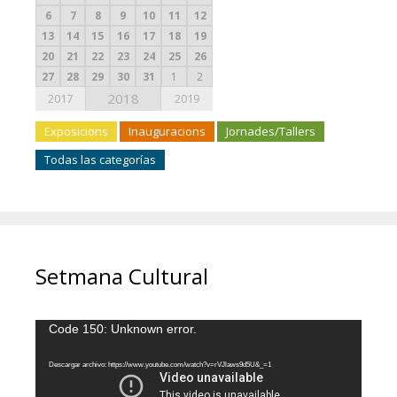
6
7
8
9
10
11
12
13
14
15
16
17
18
19
20
21
22
23
24
25
26
27
28
29
30
31
1
2
2018
2017
2019
Exposicions
Inauguracions
Jornades/Tallers
Todas las categorías
Setmana Cultural
Reproductor
Code 150: Unknown error.
de
vídeo
Descargar archivo: https://www.youtube.com/watch?v=rVJlaws9d5U&_=1