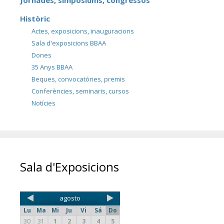
Jornades, simpòsiums, congressos
Històric
Actes, exposicions, inauguracions
Sala d'exposicions BBAA
Dones
35 Anys BBAA
Beques, convocatòries, premis
Conferències, seminaris, cursos
Notícies
Sala d'Exposicions
agosto
Lu
Ma
Mi
Ju
Vi
Sá
Do
30
31
1
2
3
4
5