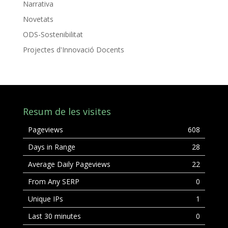
Narrativa
Novetats
ODS-Sostenibilitat
Projectes d'Innovació Docents
Resum de les visites
Pageviews
608
Days in Range
28
Average Daily Pageviews
22
From Any SERP
0
Unique IPs
1
Last 30 minutes
0