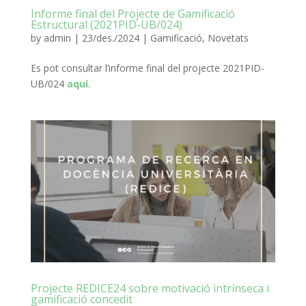
Informe final del Projecte de Gamificació
Estructural (2021PID-UB/024)
by
admin
|
23/des./2024
|
Gamificació
,
Novetats
Es pot consultar l’informe final del projecte 2021PID-
UB/024
aquí
.
Projecte REDICE24 sobre motivació intrínseca i
gamificació concedit