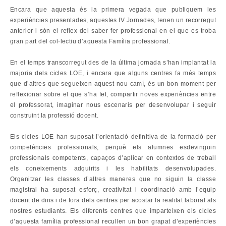
Encara que aquesta és la primera vegada que publiquem les
experiències presentades, aquestes IV Jornades, tenen un recorregut
anterior i són el reflex del saber fer professional en el que es troba
gran part del col·lectiu d’aquesta Família professional.
En el temps transcorregut des de la última jornada s’han implantat la
majoria dels cicles LOE, i encara que alguns centres fa més temps
que d’altres que segueixen aquest nou camí, és un bon moment per
reflexionar sobre el que s’ha fet, compartir noves experiències entre
el professorat, imaginar nous escenaris per desenvolupar i seguir
construint la professió docent.
Els cicles LOE han suposat l’orientació definitiva de la formació per
competències professionals, perquè els alumnes esdevinguin
professionals competents, capaços d’aplicar en contextos de treball
els coneixements adquirits i les habilitats desenvolupades.
Organitzar les classes d’altres maneres que no siguin la classe
magistral ha suposat esforç, creativitat i coordinació amb l’equip
docent de dins i de fora dels centres per acostar la realitat laboral als
nostres estudiants. Els diferents centres que imparteixen els cicles
d’aquesta família professional recullen un bon grapat d’experiències