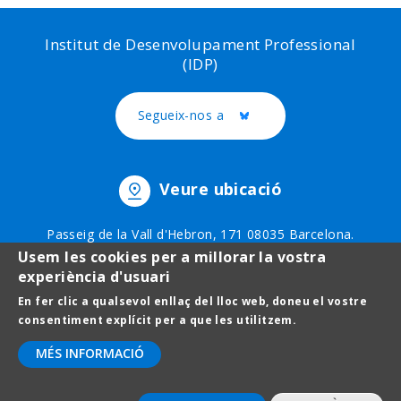
Institut de Desenvolupament Professional
(IDP)
Segueix-nos a
Twitter
Veure ubicació
Passeig de la Vall d'Hebron, 171 08035 Barcelona.
Telèfon: 93 403 51 75
Usem les cookies per a millorar la vostra
experiència d'usuari
En fer clic a qualsevol enllaç del lloc web, doneu el vostre
Footer
Avís legal
consentiment explícit per a que les utilitzem.
menu
Protecció de dades
MÉS INFORMACIÓ
Contact