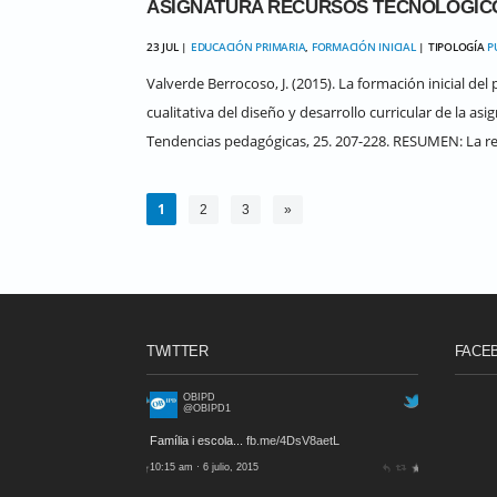
ASIGNATURA RECURSOS TECNOLÓGICOS
23 JUL |
EDUCACIÓN PRIMARIA
,
FORMACIÓN INICIAL
| TIPOLOGÍA
P
Valverde Berrocoso, J. (2015). La formación inicial de
cualitativa del diseño y desarrollo curricular de la as
Tendencias pedagógicas, 25. 207-228. RESUMEN: La ref
1
2
3
»
TWITTER
FACE
OBIPD
@OBIPD1
Família i escola...
fb.me/4DsV8aetL
10:15 am · 6 julio, 2015