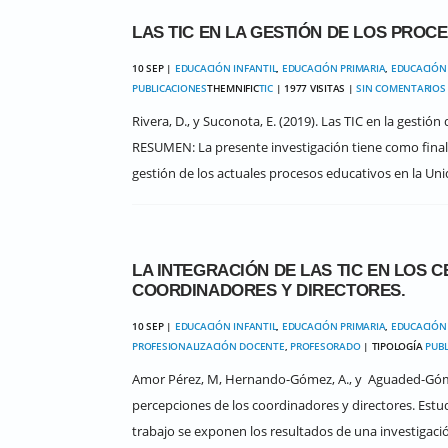
LAS TIC EN LA GESTIÓN DE LOS PROC
10 SEP |
EDUCACIÓN INFANTIL
,
EDUCACIÓN PRIMARIA
,
EDUCACIÓN
PUBLICACIONES
THEMNIFIC
TIC
| 1977 VISITAS |
SIN COMENTARIOS
Rivera, D., y Suconota, E. (2019). Las TIC en la gestión
RESUMEN: La presente investigación tiene como finalid
gestión de los actuales procesos educativos en la Unid
LA INTEGRACIÓN DE LAS TIC EN LOS 
COORDINADORES Y DIRECTORES.
10 SEP |
EDUCACIÓN INFANTIL
,
EDUCACIÓN PRIMARIA
,
EDUCACIÓN
PROFESIONALIZACIÓN DOCENTE
,
PROFESORADO
| TIPOLOGÍA
PUBL
Amor Pérez, M, Hernando-Gómez, A., y Aguaded-Gómez, 
percepciones de los coordinadores y directores. Estu
trabajo se exponen los resultados de una investigación