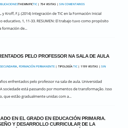
BLICACIONES
THEMNIFIC
TIC
| 754 VISITAS |
SIN COMENTARIOS
.A., y Kroff, F.J. (2014) Integración de TIC en la Formación Inicial
o educativo, 1, 11-33. RESUMEN: El trabajo tuvo como propósito
a formación de...
RENTADOS PELO PROFESSOR NA SALA DE AULA
 SECUNDARIA
,
FORMACIÓN PERMANENTE
| TIPOLOGÍA
TIC
| 1199 VISITAS |
SIN
safios enfrentados pelo professor na sala de aula. Universidad
: A sociedade está passando por momentos de transformação. Isso
o, que estão gradualmente unidas com a...
RADO EN EL GRADO EN EDUCACIÓN PRIMARIA.
ISEÑO Y DESARROLLO CURRICULAR DE LA