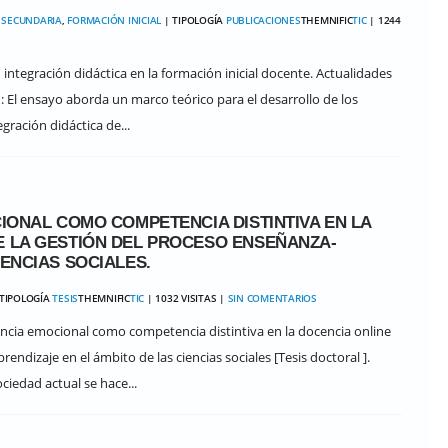
 SECUNDARIA
,
FORMACIÓN INICIAL
| TIPOLOGÍA
PUBLICACIONES
THEMNIFIC
TIC
| 1244
su integración didáctica en la formación inicial docente. Actualidades
: El ensayo aborda un marco teórico para el desarrollo de los
egración didáctica de...
CIONAL COMO COMPETENCIA DISTINTIVA EN LA
E LA GESTIÓN DEL PROCESO ENSEÑANZA-
IENCIAS SOCIALES.
TIPOLOGÍA
TESIS
THEMNIFIC
TIC
| 1032 VISITAS |
SIN COMENTARIOS
igencia emocional como competencia distintiva en la docencia online
endizaje en el ámbito de las ciencias sociales [Tesis doctoral ].
ciedad actual se hace...