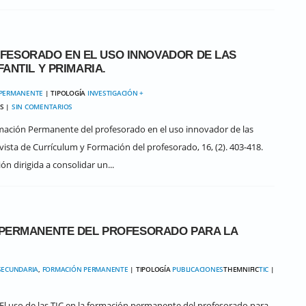
FESORADO EN EL USO INNOVADOR DE LAS
FANTIL Y PRIMARIA.
PERMANENTE
| TIPOLOGÍA
INVESTIGACIÓN +
AS |
SIN COMENTARIOS
Formación Permanente del profesorado en el uso innovador de las
evista de Currículum y Formación del profesorado, 16, (2). 403-418.
n dirigida a consolidar un...
N PERMANENTE DEL PROFESORADO PARA LA
SECUNDARIA
,
FORMACIÓN PERMANENTE
| TIPOLOGÍA
PUBLICACIONES
THEMNIFIC
TIC
|
4). El uso de las TIC en la formación permanente del profesorado para