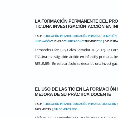
LA FORMACIÓN PERMANENTE DEL PRO
TIC.UNA INVESTIGACIÓN-ACCIÓN EN IN
6 SEP |
EDUCACIÓN INFANTIL
,
EDUCACIÓN PRIMARIA
,
FORMACIÓN 
INNOVACIÓN
THEMNIFIC
PUBLICACIONES
THEMNIFIC
TIC
| 965 VISIT
Fernández Díaz, E., y Calvo Salvador, A. (2012). La 
TIC.Una investigación-acción en infantil y primaria. R
RESUMEN: En este artículo se describe una investigació
EL USO DE LAS TIC EN LA FORMACIÓ
MEJORA DE SU PRÁCTICA DOCENTE
6 SEP |
EDUCACIÓN INFANTIL
,
EDUCACIÓN PRIMARIA
,
EDUCACIÓN 
1079 VISITAS |
SIN COMENTARIOS
Alafaro, A.P., Fernández, M.S., y Alavarado, R.I. (201