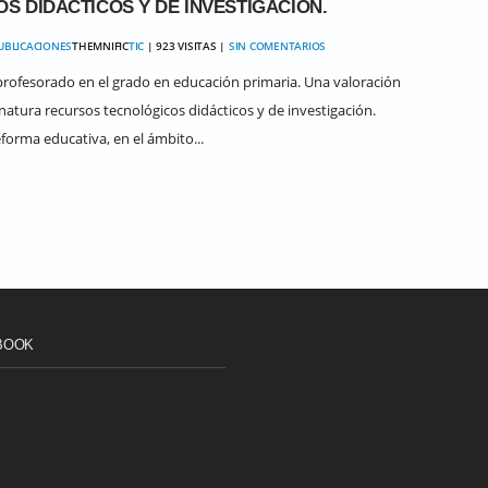
 DIDÁCTICOS Y DE INVESTIGACIÓN.
UBLICACIONES
THEMNIFIC
TIC
| 923 VISITAS |
SIN COMENTARIOS
l profesorado en el grado en educación primaria. Una valoración
ignatura recursos tecnológicos didácticos y de investigación.
orma educativa, en el ámbito...
BOOK