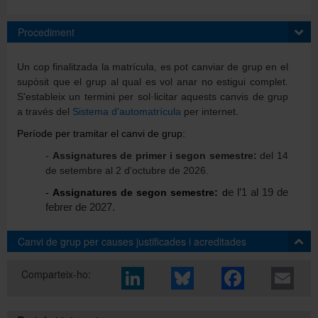
Procediment
Directori
Un cop finalitzada la matrícula, es pot canviar de grup en el
supòsit que el grup al qual es vol anar no estigui complet.
Español
S'estableix un termini per sol·licitar aquests canvis de grup
a través del
Sistema d'automatrícula
per internet.
Període per tramitar el canvi de grup:
English
-
Assignatures de primer i segon semestre:
del 14
de setembre al 2 d'octubre de 2026.
-
Assignatures de segon semestre:
d
e l’1 al 19 de
febrer de 2027.
Canvi de grup per causes justificades i acreditades
Comparteix-ho:
El cap d’estudis
estudiarà les peticions de canvi de grup, tot
i que el grup estigui complet, en els casos següents,
degudament acreditats: