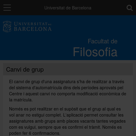
Navegació
toolb
Universitat de Barcelona
La Facultat
Facultat de
Filosofia
Estudis
Canvi de grup
Recerca i innovació
El canvi de grup d'una assignatura s'ha de realitzar a través
del sistema d'automatrícula dins dels períodes aprovats pel
Serveis
Centre i aquest canvi no comporta modificació econòmica de
la matrícula.
Només es pot realitzar en el supòsit que el grup al qual es
Mobilitat
vol anar no estigui complet. L'aplicació permet consultar les
assignatures amb grups amb places vacants tantes vegades
com es vulgui, sempre que es confirmi el tràmit. Només es
Relacions externes
poden fer 6 confirmacions.