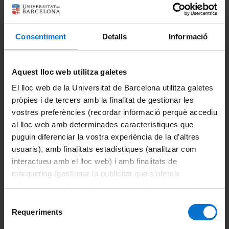
Avaluació única
Convocatòria extraordinària de final d’estudis
Consentiment
Detalls
Informació
Documents acadèmics
Aquest lloc web utilitza galetes
Matrícula
El lloc web de la Universitat de Barcelona utilitza galetes
pròpies i de tercers amb la finalitat de gestionar les
Alumnes de nou accés
vostres preferències (recordar informació perquè accediu
al lloc web amb determinades característiques que
Alumnes que continuen estudis de grau
puguin diferenciar la vostra experiència de la d’altres
usuaris), amb finalitats estadístiques (analitzar com
Anul·lació de matrícula
interactueu amb el lloc web) i amb finalitats de
màrqueting (gestionar la publicitat que s’ofereix
Canvi de grup
adequant-la en funció dels vostres hàbits de navegació).
Per obtenir més informació sobre les galetes podeu
Matrícula de més de 60 crèdits i menys de 78
Selecció
consultar la
Política de galetes del lloc web de la
Requeriments
de
Modificació de matrícula
Universitat de Barcelona
.
consentiment