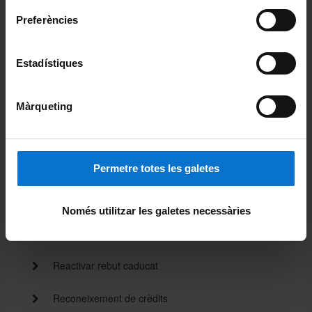
Preferències
Inclusió a les llistes d'automatrícula
Normativa de matrícula
Estadístiques
Permanència
Màrqueting
Matrícula de l'assignatura TFG
Devolucions econòmiques per canvi de matrícula,
anul·lacions o beca equitat
Permetre totes les galetes
Modificació dades personals
Només utilitzar les galetes necessàries
Premis extraordinaris
Reactivar rebut caducat
Reconeixement de crèdits