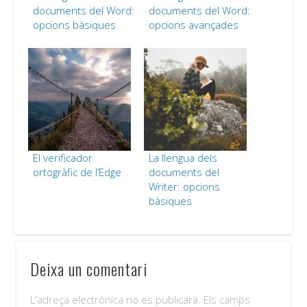
documents del Word:
documents del Word:
opcions bàsiques
opcions avançades
El verificador
La llengua dels
ortogràfic de l’Edge
documents del
Writer: opcions
bàsiques
Deixa un comentari
L'adreça electrònica no es publicarà.
Els camps