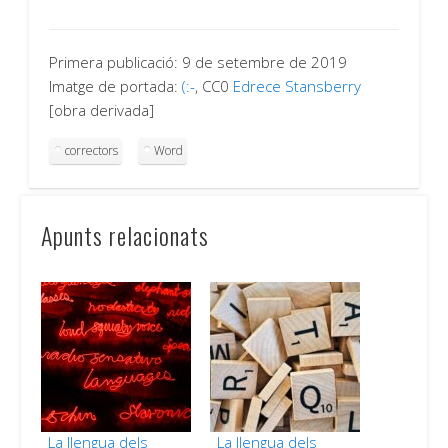
Primera publicació: 9 de setembre de 2019
Imatge de portada:
(:-
, CC0
Edrece Stansberry
[obra derivada]
correctors
Word
Apunts relacionats
La llengua dels
La llengua dels