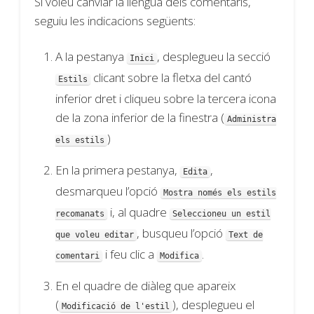
Si voleu canviar la llengua dels comentaris,
seguiu les indicacions següents:
A la pestanya
, desplegueu la secció
Inici
clicant sobre la fletxa del cantó
Estils
inferior dret i cliqueu sobre la tercera icona
de la zona inferior de la finestra (
Administra
)
els estils
En la primera pestanya,
,
Edita
desmarqueu l’opció
Mostra només els estils
i, al quadre
recomanats
Seleccioneu un estil
, busqueu l’opció
que voleu editar
Text de
i feu clic a
.
comentari
Modifica
En el quadre de diàleg que apareix
(
), desplegueu el
Modificació de l'estil