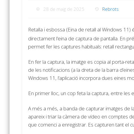
28 de maig de 2025
Rebrots
Retalla i esbossa (Eina de retall al Windows 11)
directament l’eina de captura de pantalla. En pré
permet fer les captures habituals: retall rectangula
En fer la captura, la imatge es copia al porta-re
de les notificacions (a la dreta de la barra d’eine
Windows 11, l’aplicació incorpora dues eines mol
En primer lloc, un cop feta la captura, entre les 
A més a més, a banda de capturar imatges de la 
apareix i triar la càmera de vídeo en comptes de
que comenci a enregistrar. Es capturen tant el 