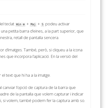
el teclat
+
+
podeu activar
Win ⊞
Maj
S
una petita barra d’eines, a la part superior, que
inestra, retall de pantalla sencera.
tor d’imatges. També, però, si cliqueu a la icona
nes que incorpora l’aplicació. En la versió del
el text que hi ha a la imatge.
canviar l’opció de captura de la barra que
adre de la pantalla que volem capturar i indicar
 i, si volem, també podem fer la captura amb so.