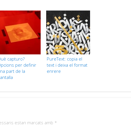
uè capturo?
PureText: copia el
pcions per definir
text i deixa el format
na part de la
enrere
antalla
essaris estan marcats amb
*