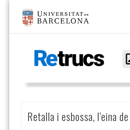
Eines i trucs útils per facilitar l'edició, redacció, traducció i verificaci
Retalla i esbossa, l’eina 