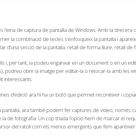
 és l’eina de captura de pantalla de Windows. Amb la drecera d
mer la combinació de tecles s’enfosqueix la pantalla i apareix 
r d’una secció de la pantalla, retall de forma lliure, retall de f
talls i, per tant, la podeu enganxar en un document o en un edi
s), podreu obrir la imatge per editar-la o retocar-la amb les ei
t interessants.
eines d’edició ara hi ha un botó que permet reconèixer i copiar 
pantalla, ara també podem fer captures de vídeo, només cal 
 la de fotografia. Un cop triada l’opció hem de marcar el requ
cursor del ratolí com els menús emergents que fem aparèixer