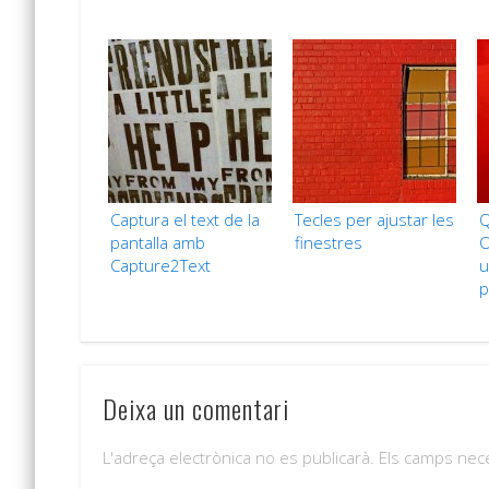
Captura el text de la
Tecles per ajustar les
Q
pantalla amb
finestres
O
Capture2Text
u
p
Deixa un comentari
L'adreça electrònica no es publicarà.
Els camps nec