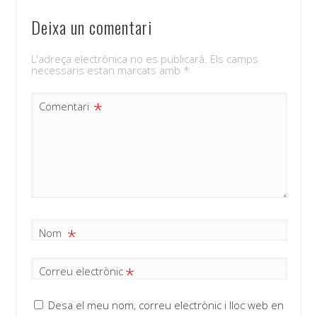
Deixa un comentari
L'adreça electrònica no es publicarà.
Els camps
necessaris estan marcats amb
*
*
Comentari
*
Nom
*
Correu electrònic
Desa el meu nom, correu electrònic i lloc web en