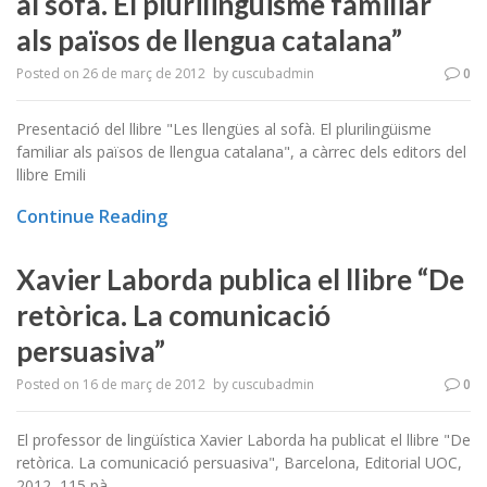
al sofà. El plurilingüisme familiar
als països de llengua catalana”
Posted on
26 de març de 2012
by
cuscubadmin
0
Presentació del llibre "Les llengües al sofà. El plurilingüisme
familiar als països de llengua catalana", a càrrec dels editors del
llibre Emili
Continue Reading
Xavier Laborda publica el llibre “De
retòrica. La comunicació
persuasiva”
Posted on
16 de març de 2012
by
cuscubadmin
0
El professor de lingüística Xavier Laborda ha publicat el llibre "De
retòrica. La comunicació persuasiva", Barcelona, Editorial UOC,
2012, 115 pà