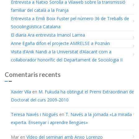
Entrevista a Natxo Sorolla a Vilaweb sobre la transmissió
familiar del català a la Franja
Entrevista a Emili Boix Fuster pel número 36 de Treballs de
Sociolingüística Catalana
El diaria Ara entrevista Imanol Larrea
Anne Egaña difon el projecte AMRELSE a Poznán
Visita d’Anik Nandi a la Universitat d’Alacant com a
col·laborador honorífic del Departament de Sociologia II
Comentaris recents
Xavier Vila
en
M. Fukuda ha obtingut el Premi Extraordinari de
Doctorat del curs 2009-2010
Teresa Navés i Nogués
en
T. Navés a la jornada «La mirada
experta. Ensenyar i aprendre llengües»
Mar
en
Vídeo del seminari amb Anxo Lorenzo