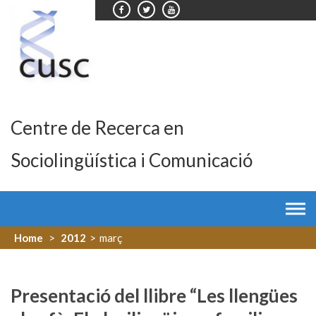
Skip
to
content
Centre de Recerca en
Sociolingüística i Comunicació
Home
>
2012
>
març
Presentació del llibre “Les llengües