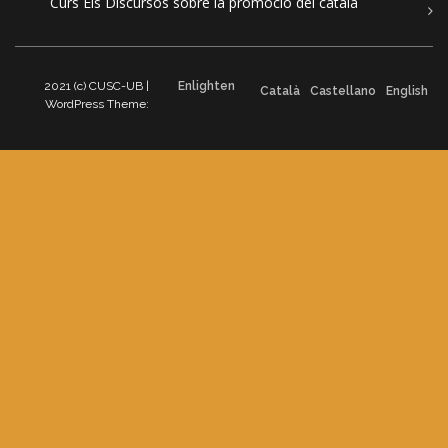
Curs Els Discursos sobre la promoció del català
2021 (c) CUSC-UB |
Enlighten
Català
Castellano
English
WordPress Theme: