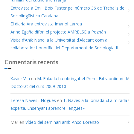
Entrevista a Emili Boix Fuster pel número 36 de Treballs de
Sociolingüística Catalana
El diaria Ara entrevista Imanol Larrea
Anne Egaña difon el projecte AMRELSE a Poznán
Visita d’Anik Nandi a la Universitat d’Alacant com a
col·laborador honorífic del Departament de Sociologia II
Comentaris recents
Xavier Vila
en
M. Fukuda ha obtingut el Premi Extraordinari de
Doctorat del curs 2009-2010
Teresa Navés i Nogués
en
T. Navés a la jornada «La mirada
experta. Ensenyar i aprendre llengües»
Mar
en
Vídeo del seminari amb Anxo Lorenzo