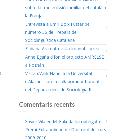
sobre la transmissió familiar del català a
la Franja
Entrevista a Emili Boix Fuster pel
número 36 de Treballs de
Sociolingüística Catalana
El diaria Ara entrevista Imanol Larrea
Anne Egaña difon el projecte AMRELSE
a Poznán
Visita d’Anik Nandi a la Universitat
0
d’Alacant com a col·laborador honorífic
del Departament de Sociologia II
Comentaris recents
Xavier Vila
en
M. Fukuda ha obtingut el
Premi Extraordinari de Doctorat del curs
2009-2010