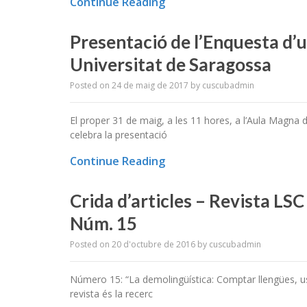
Continue Reading
Presentació de l’Enquesta d’us
Universitat de Saragossa
Posted on
24 de maig de 2017
by
cuscubadmin
El proper 31 de maig, a les 11 hores, a l’Aula Magna de
celebra la presentació
Continue Reading
Crida d’articles – Revista LSC
Núm. 15
Posted on
20 d'octubre de 2016
by
cuscubadmin
Número 15: “La demolingüística: Comptar llengües, us
revista és la recerc