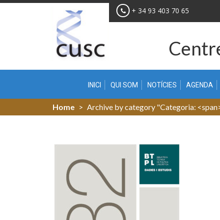
Skip
+ 34 93 403 70 65
to
content
Centre
INICI
QUI SOM
NOTÍCIES
AGENDA
Home
>
Archive by category "Categoria: <spa