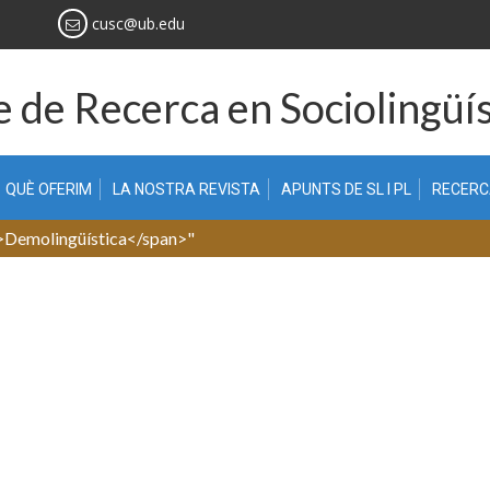
cusc@ub.edu
 de Recerca en Sociolingüís
QUÈ OFERIM
LA NOSTRA REVISTA
APUNTS DE SL I PL
RECER
n>Demolingüística</span>"